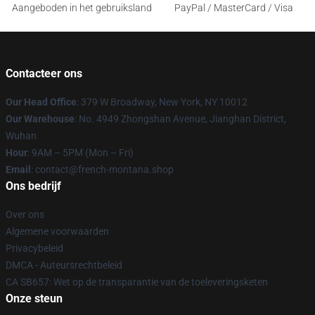
Aangeboden in het gebruiksland
PayPal / MasterCard / Visa
Contacteer ons
Our Head Office
: 379 W Broadway, New York, NY 10012
Our Warehouse
: No. 4949 Zhongshan Avenue, Jianghan District,
Wuhan
Hour
: 9AM – 5PM (Mon – Fri)
Email
: contact@french-montana.shop
Ons bedrijf
Over ons
Algemene voorwaarden
Privacybeleid
DMCA - Auteursrechtbeleid
CA SB657: Wet op de transparantie van de toeleveringsketen
Onze steun