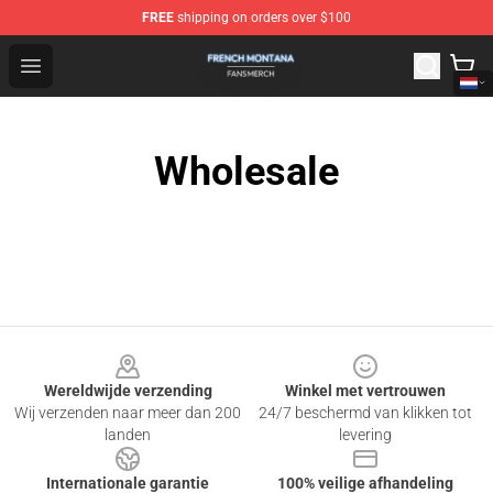
FREE
shipping on orders over $100
French Montana Shop - Official French Montana Merchan
Open menu
Wholesale
Footer
Wereldwijde verzending
Winkel met vertrouwen
Wij verzenden naar meer dan 200
24/7 beschermd van klikken tot
landen
levering
Internationale garantie
100% veilige afhandeling