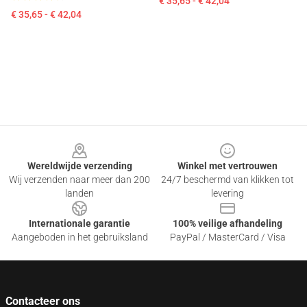
€ 35,65 - € 42,04
€ 35,65 - € 42,04
Footer
Wereldwijde verzending
Winkel met vertrouwen
Wij verzenden naar meer dan 200
24/7 beschermd van klikken tot
landen
levering
Internationale garantie
100% veilige afhandeling
Aangeboden in het gebruiksland
PayPal / MasterCard / Visa
Contacteer ons