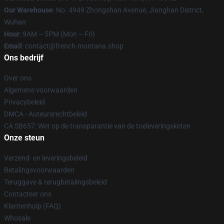
Our Warehouse
: No. 4949 Zhongshan Avenue, Jianghan District,
Wuhan
Hour
: 9AM – 5PM (Mon – Fri)
Email
: contact@french-montana.shop
Ons bedrijf
Over ons
Algemene voorwaarden
Privacybeleid
DMCA - Auteursrechtbeleid
CA SB657: Wet op de transparantie van de toeleveringsketen
Onze steun
Verzend- en leveringsbeleid
Betalingsvoorwaarden
Teruggave & terugbetalingsbeleid
Contacteer ons
Klantenhulp (FAQ)
Whosale