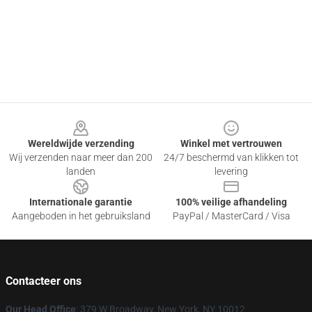
Footer
Wereldwijde verzending
Winkel met vertrouwen
Wij verzenden naar meer dan 200
24/7 beschermd van klikken tot
landen
levering
Internationale garantie
100% veilige afhandeling
Aangeboden in het gebruiksland
PayPal / MasterCard / Visa
Contacteer ons
Our Head Office
: 379 W Broadway, New York, NY 10012