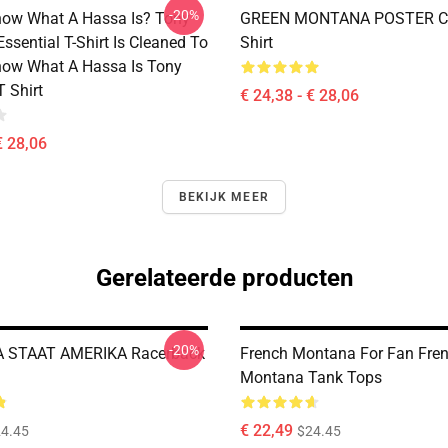
-20%
ow What A Hassa Is? Tony
GREEN MONTANA POSTER Cla
sential T-Shirt Is Cleaned To
Shirt
ow What A Hassa Is Tony
 Shirt
€ 24,38 - € 28,06
€ 28,06
BEKIJK MEER
Gerelateerde producten
-20%
STAAT AMERIKA Racerback
French Montana For Fan Fre
Montana Tank Tops
€ 22,49
4.45
$24.45