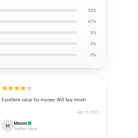
33%
67%
0%
0%
0%
Excellent value for money. Will buy more!
Apr 15, 2025
Mason
M
Verified owner