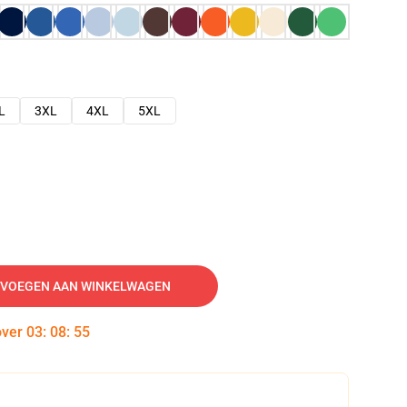
L
3XL
4XL
5XL
VOEGEN AAN WINKELWAGEN
over
03
:
08
:
54