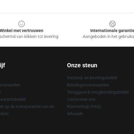
Winkel met vertrouwen
Internationale garanti
chermd van klikken tot levering
Aangeboden in het gebruik
jf
Onze steun
Verzend- en leveringsbeleid
oorwaarden
Betalingsvoorwaarden
d
Teruggave & terugbetalingsbeleid
rsrechtbeleid
Contacteer ons
t op de transparantie van de
Klantenhulp (FAQ)
keten
Whosale