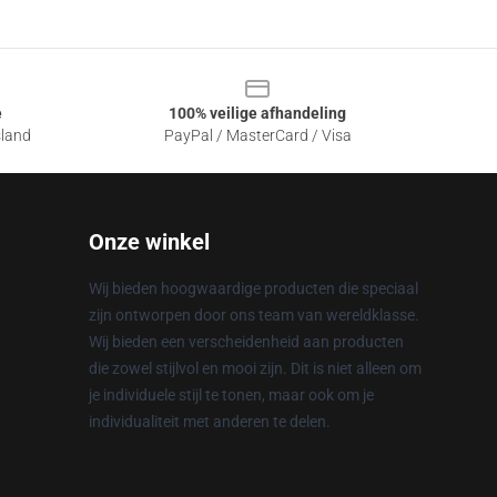
e
100% veilige afhandeling
sland
PayPal / MasterCard / Visa
Onze winkel
Wij bieden hoogwaardige producten die speciaal
zijn ontworpen door ons team van wereldklasse.
Wij bieden een verscheidenheid aan producten
die zowel stijlvol en mooi zijn. Dit is niet alleen om
je individuele stijl te tonen, maar ook om je
individualiteit met anderen te delen.