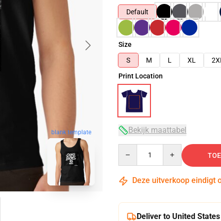
Default
Size
S
M
L
XL
2X
Print Location
Bekijk maattabel
blank template
Quantity
TOE
Deze uitverkoop eindigt 
Deliver to United States