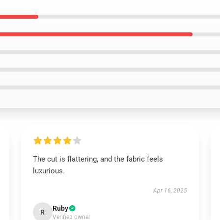
The cut is flattering, and the fabric feels
luxurious.
Apr 16, 2025
Ruby
R
Verified owner