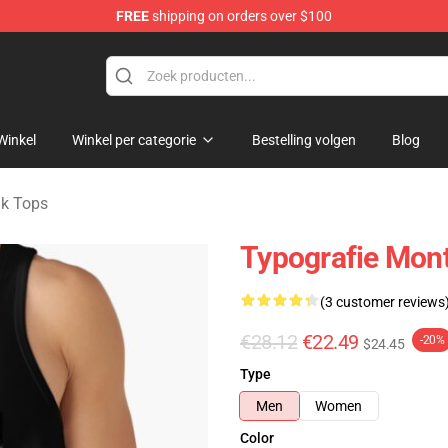
FREE
shipping on orders over $100
andise Store
Winkel
Winkel per categorie
Bestelling volgen
Blog
k Tops
Typografie Mon
(3 customer reviews
€28.12
€22.49
-20%
$24.45
Type
Men
Women
Color