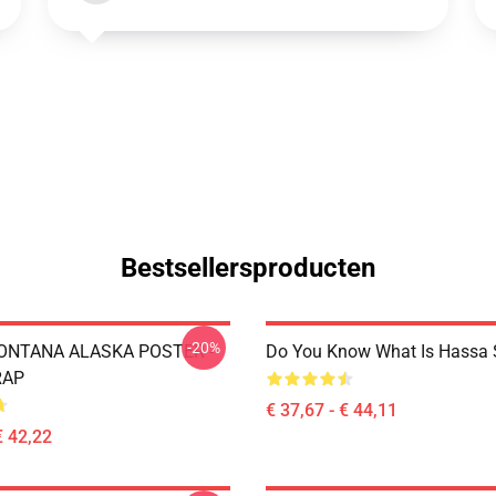
Bestsellersproducten
-20%
ONTANA ALASKA POSTER -
Do You Know What Is Hassa 
RAP
€ 37,67 - € 44,11
€ 42,22