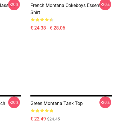
-20%
-20%
ssic T-
French Montana Cokeboys Essential T-
Shirt
€ 24,38 - € 28,06
-20%
-20%
nch
Green Montana Tank Top
€ 22,49
$24.45