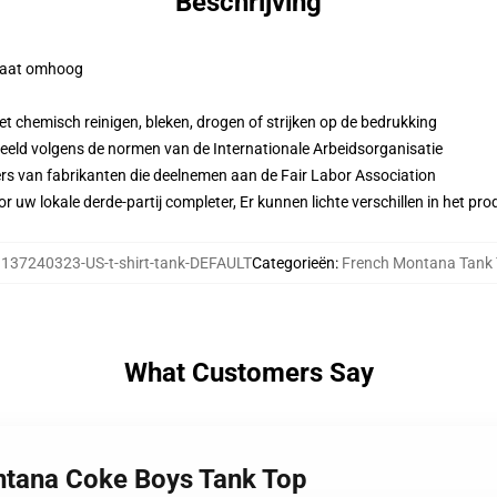
Beschrijving
n maat omhoog
 chemisch reinigen, bleken, drogen of strijken op de bedrukking
eeld volgens de normen van de Internationale Arbeidsorganisatie
ers van fabrikanten die deelnemen aan de Fair Labor Association
r uw lokale derde-partij completer, Er kunnen lichte verschillen in het p
:
137240323-US-t-shirt-tank-DEFAULT
Categorieën
:
French Montana Tank
What Customers Say
ntana Coke Boys Tank Top