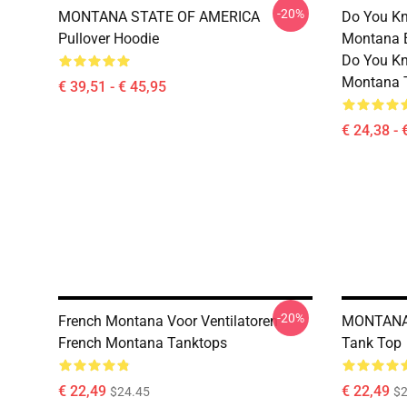
-20%
MONTANA STATE OF AMERICA
Do You Kn
Pullover Hoodie
Montana Es
Do You Kn
Montana T
€ 39,51 - € 45,95
€ 24,38 - 
-20%
French Montana Voor Ventilatoren
MONTANA 
French Montana Tanktops
Tank Top
€ 22,49
€ 22,49
$24.45
$2