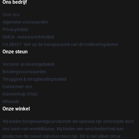
Ons bedrijf
Over ons
Algemene voorwaarden
Privacybeleid
DMCA - Auteursrechtbeleid
CA SB657: Wet op de transparantie van de toeleveringsketen
Onze steun
Verzend- en leveringsbeleid
Betalingsvoorwaarden
Teruggave & terugbetalingsbeleid
Contacteer ons
Klantenhulp (FAQ)
Whosale
Onze winkel
Wij bieden hoogwaardige producten die speciaal zijn ontworpen door
ons team van wereldklasse. Wij bieden een verscheidenheid aan
producten die zowel stijlvol en mooi zijn. Dit is niet alleen om je