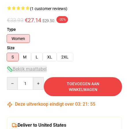
(1 customer reviews)
€33.93
€27.14
-20%
$29.50
Type
Women
Size
S
M
L
XL
2XL
Bekijk maattabel
Quantity
TOEVOEGEN AAN
WINKELWAGEN
Deze uitverkoop eindigt over
03
:
21
:
55
Deliver to United States