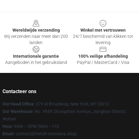
Footer
Wereldwijde verzending
Winkel met vertrouwen
Wij verzenden naar meer dan 200
24/7 beschermd van klikken tot
landen
levering
Internationale garantie
100% veilige afhandeling
Aangeboden in het gebruiksland
PayPal / MasterCard / Visa
Contacteer ons
Our Head Office
: 379 W Broadway, New York, NY 10012
Our Warehouse
: No. 4949 Zhongshan Avenue, Jianghan District,
Wuhan
Hour
: 9AM – 5PM (Mon – Fri)
Email
: contact@french-montana.shop