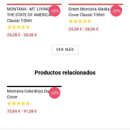
MONTANA - MT. LIVING IN
Green Montana Alaska Album
-20%
-20%
THE STATE OF AMERICA
Cover Classic T-Shirt
Classic T-Shirt
24,38 € - 28,06 €
24,38 € - 28,06 €
VER MÁS
Productos relacionados
Montana Coke Boys Duvet
-20%
Cover
73,60 € - 91,08 €