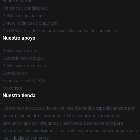
Sobre nosotros
Términos y condiciones
Política de privacidad
DMCA - Política de Copyright
CA SB657: Ley de transparencia en la cadena de suministro
Nuestro apoyo
Políticas de envío
Condiciones de pago
Políticas de reembolso
Contáctenos
Ayuda al cliente (FAQ)
Mayorista
Nuestra tienda
Ofrecemos productos de alta calidad diseñados específicamente por
nuestro equipo de clase mundial. Ofrecemos una variedad de
productos que son elegantes y hermosos. Esto no es sólo para
mostrar su estilo individual, sino también para que usted comparta su
individualidad con otros.