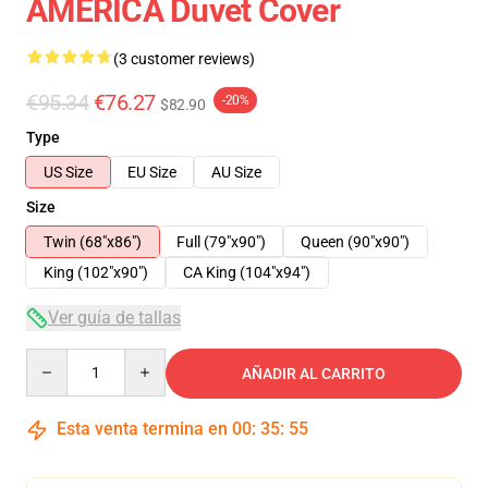
AMERICA Duvet Cover
(3 customer reviews)
€95.34
€76.27
-20%
$82.90
Type
US Size
EU Size
AU Size
Size
Twin (68"x86")
Full (79"x90")
Queen (90"x90")
King (102"x90")
CA King (104"x94")
Ver guía de tallas
Quantity
AÑADIR AL CARRITO
Esta venta termina en
00
:
35
:
54