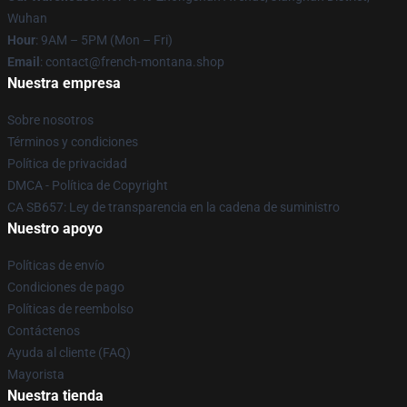
Wuhan
Hour
: 9AM – 5PM (Mon – Fri)
Email
: contact@french-montana.shop
Nuestra empresa
Sobre nosotros
Términos y condiciones
Política de privacidad
DMCA - Política de Copyright
CA SB657: Ley de transparencia en la cadena de suministro
Nuestro apoyo
Políticas de envío
Condiciones de pago
Políticas de reembolso
Contáctenos
Ayuda al cliente (FAQ)
Mayorista
Nuestra tienda