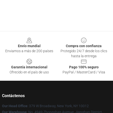
Footer
Envío mundial
Compra con confianza
Enviamos a más de 200 países
Protegido 24/7 desde los clics
hasta la entrega
Garantía internacional
Pago 100% seguro
Ofrecido en el país de uso
PayPal / MasterCard / Visa
Contáctenos
Our Head Office
: 379 W Broadway, New York, NY 10012
Our Warehouse
: No. 4949 Zhongshan Avenue, Jianghan District,