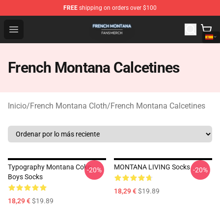
FREE
shipping on orders over $100
French Montana Shop - Official French Montana Merchan
Open menu
French Montana Calcetines
Inicio
/
French Montana Cloth
/
French Montana Calcetines
Typography Montana Coke
MONTANA LIVING Socks
-20%
-20%
Boys Socks
18,29 €
$19.89
18,29 €
$19.89