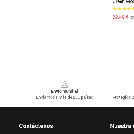
Green Mo
22,49 €
$2
Footer
Envío mundial
Enviamos a más de 200 países
Protegido 2
Contáctenos
Nuestra