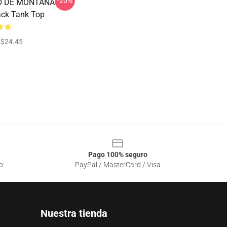
-20%
O DE MONTAÑA
ck Tank Top
$24.45
Pago 100% seguro
o
PayPal / MasterCard / Visa
Nuestra tienda