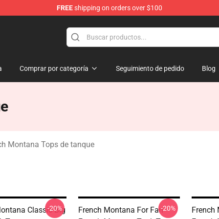
FREE
shipping on orders over $100
andise Store
a
Comprar por categoría
Seguimiento de pedido
Blog
ue
ch Montana Tops de tanque
-20%
-20%
ntana Classic Big
French Montana For Fan
French 