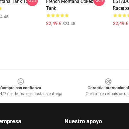
-20%
-20%
ntana Tank Top
French Montana Cokeboys
ESTAD
Tank
Racerba
4.45
22,49 €
22,49 €
$24.45
Compra con confianza
Garantía internacional
4/7 desde los clics hasta la entrega
Ofrecido en el país de us
 empresa
Nuestro apoyo