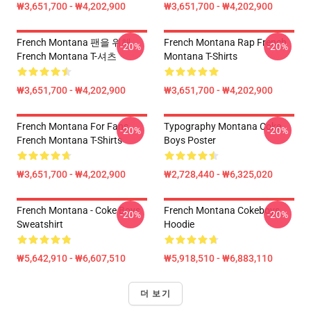
₩3,651,700 - ₩4,202,900
₩3,651,700 - ₩4,202,900
French Montana 팬을 위해
French Montana Rap French
-20%
-20%
French Montana T-셔츠
Montana T-Shirts
₩3,651,700 - ₩4,202,900
₩3,651,700 - ₩4,202,900
French Montana For Fans
Typography Montana Coke
-20%
-20%
French Montana T-Shirts
Boys Poster
₩3,651,700 - ₩4,202,900
₩2,728,440 - ₩6,325,020
French Montana - Coke Boys
French Montana Cokeboys
-20%
-20%
Sweatshirt
Hoodie
₩5,642,910 - ₩6,607,510
₩5,918,510 - ₩6,883,110
더 보기