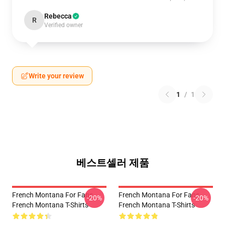
Rebecca
R
Verified owner
Write your review
1
/
1
베스트셀러 제품
French Montana For Fans
French Montana For Fans
-20%
-20%
French Montana T-Shirts
French Montana T-Shirts