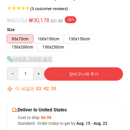
(3 customer reviews)
₩37,723
₩30,178
-20%
$21.90
Size
95x73cm
100x150cm
130x150cm
150x200cm
150x230cm
사이즈 가이드 보기
Quantity
장바구니에 추가
이 세일은
03
:
42
:
55
Deliver to United States
Cost to ship:
$6.99
Standard - Order today to get by
Aug. 15 - Aug. 22