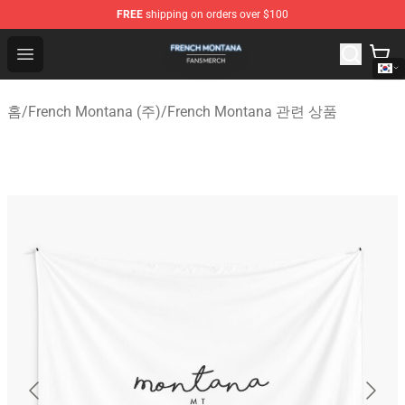
FREE
shipping on orders over $100
French Montana Shop - Official French Montana Merchan
Open menu
홈
/
French Montana (주)
/
French Montana 관련 상품