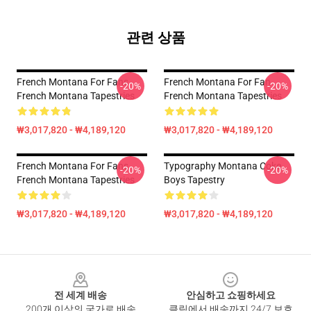
관련 상품
French Montana For Fans
French Montana For Fan
-20%
-20%
French Montana Tapestries
French Montana Tapestries
₩3,017,820 - ₩4,189,120
₩3,017,820 - ₩4,189,120
French Montana For Fans
Typography Montana Coke
-20%
-20%
French Montana Tapestries
Boys Tapestry
₩3,017,820 - ₩4,189,120
₩3,017,820 - ₩4,189,120
Footer
전 세계 배송
안심하고 쇼핑하세요
200개 이상의 국가로 배송
클릭에서 배송까지 24/7 보호