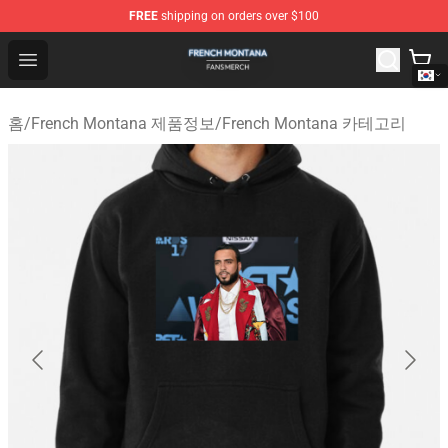
FREE
shipping on orders over $100
French Montana Shop - Official French Montana Merchan
Open menu
홈
/
French Montana 제품정보
/
French Montana 카테고리