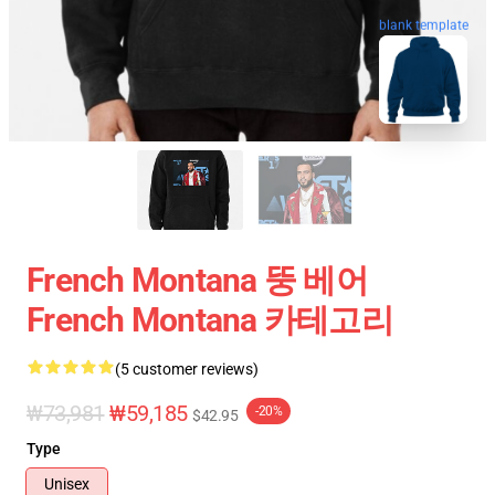
blank template
French Montana 뚱 베어
French Montana 카테고리
(5 customer reviews)
₩73,981
₩59,185
-20%
$42.95
Type
Unisex