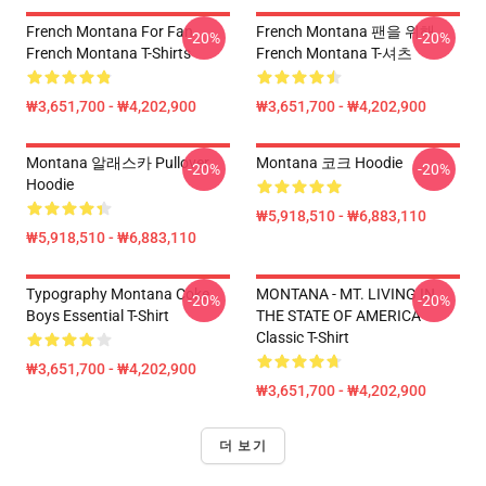
French Montana For Fan
French Montana 팬을 위해
-20%
-20%
French Montana T-Shirts
French Montana T-셔츠
₩3,651,700 - ₩4,202,900
₩3,651,700 - ₩4,202,900
Montana 알래스카 Pullover
Montana 코크 Hoodie
-20%
-20%
Hoodie
₩5,918,510 - ₩6,883,110
₩5,918,510 - ₩6,883,110
Typography Montana Coke
MONTANA - MT. LIVING IN
-20%
-20%
Boys Essential T-Shirt
THE STATE OF AMERICA
Classic T-Shirt
₩3,651,700 - ₩4,202,900
₩3,651,700 - ₩4,202,900
더 보기