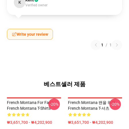
Kent
K
Verified owner
Write your review
1
/
1
베스트셀러 제품
French Montana For Fans
French Montana 팬을 위해
-20%
-20%
French Montana T-Shirts
French Montana T-셔츠
₩3,651,700 - ₩4,202,900
₩3,651,700 - ₩4,202,900