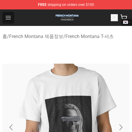
FREE
shipping on orders over $100
French Montana Shop - Official French Montana Merchan
Open menu
홈
/
French Montana 제품정보
/
French Montana T-셔츠