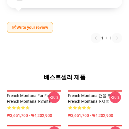
Write your review
1
/
1
베스트셀러 제품
French Montana For Fans
French Montana 팬을 위해
-20%
-20%
French Montana T-Shirts
French Montana T-셔츠
₩3,651,700 - ₩4,202,900
₩3,651,700 - ₩4,202,900