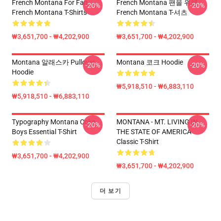
French Montana For Fan
French Montana 팬을 위해
-20%
-20%
French Montana T-Shirts
French Montana T-셔츠
₩3,651,700 - ₩4,202,900
₩3,651,700 - ₩4,202,900
Montana 알래스카 Pullover
Montana 코크 Hoodie
-20%
-20%
Hoodie
₩5,918,510 - ₩6,883,110
₩5,918,510 - ₩6,883,110
Typography Montana Coke
MONTANA - MT. LIVING IN
-20%
-20%
Boys Essential T-Shirt
THE STATE OF AMERICA
Classic T-Shirt
₩3,651,700 - ₩4,202,900
₩3,651,700 - ₩4,202,900
더 보기