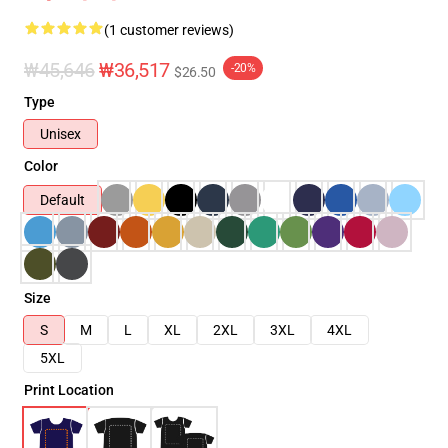
(1 customer reviews)
₩45,646
₩36,517
-20%
$26.50
Type
Unisex
Color
Default
Size
S
M
L
XL
2XL
3XL
4XL
5XL
Print Location