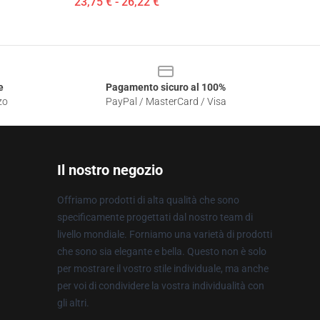
23,75 € - 26,22 €
e
Pagamento sicuro al 100%
zo
PayPal / MasterCard / Visa
Il nostro negozio
Offriamo prodotti di alta qualità che sono
specificamente progettati dal nostro team di
livello mondiale. Forniamo una varietà di prodotti
che sono sia elegante e bella. Questo non è solo
per mostrare il vostro stile individuale, ma anche
per voi di condividere la vostra individualità con
gli altri.