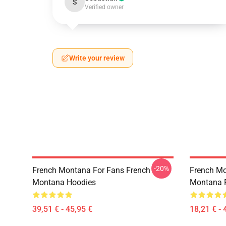
S
Verified owner
Write your review
-20%
French Montana For Fans French
French Mo
Montana Hoodies
Montana 
39,51 € - 45,95 €
18,21 € - 