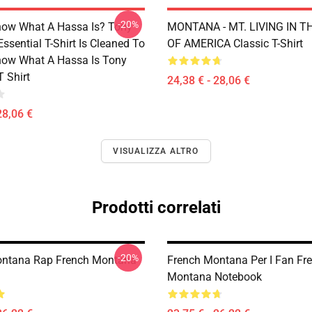
-20%
ow What A Hassa Is? Tony
MONTANA - MT. LIVING IN T
sential T-Shirt Is Cleaned To
OF AMERICA Classic T-Shirt
ow What A Hassa Is Tony
 Shirt
24,38 € - 28,06 €
28,06 €
VISUALIZZA ALTRO
Prodotti correlati
-20%
ontana Rap French Montana
French Montana Per I Fan Fr
Montana Notebook