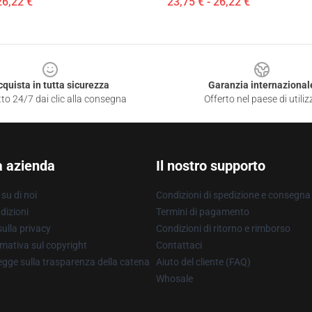
26,22 €
23,75 € - 26,22 €
cquista in tutta sicurezza
Garanzia internazional
to 24/7 dai clic alla consegna
Offerto nel paese di utiliz
a azienda
Il nostro supporto
su di noi
Condizioni di spedizione e consegna
dizioni
Termini di pagamento
ulla privacy
Condizioni di ritorno e rimborso
mativa sul copyright
Contattaci
gge sulla trasparenza della catena
Aiuto del cliente (FAQ)
Whosale