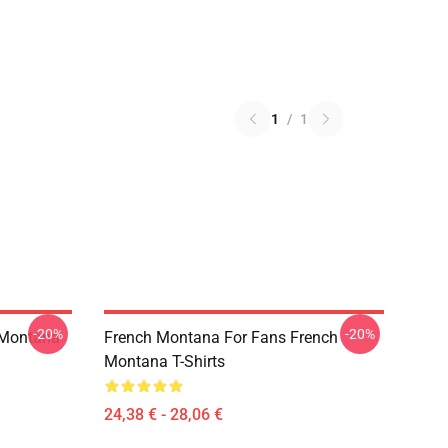
1
/
1
-20%
-20%
 Montana
French Montana For Fans French
Montana T-Shirts
24,38 € - 28,06 €