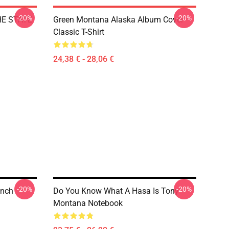
-20%
-20%
HE STATE
Green Montana Alaska Album Cover
Classic T-Shirt
24,38 € - 28,06 €
-20%
-20%
ench
Do You Know What A Hasa Is Tony
Montana Notebook