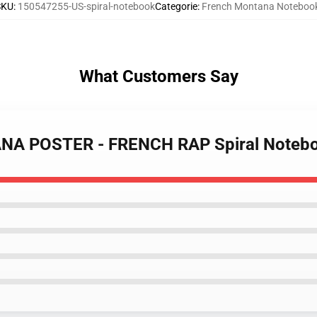
SKU
:
150547255-US-spiral-notebook
Categorie
:
French Montana Noteboo
What Customers Say
ANA POSTER - FRENCH RAP Spiral Noteb