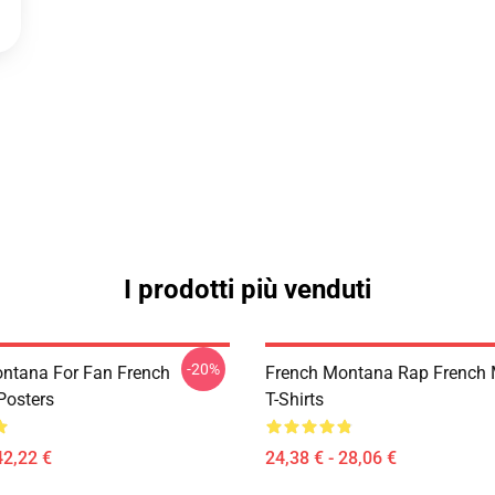
I prodotti più venduti
-20%
ntana For Fan French
French Montana Rap French
Posters
T-Shirts
42,22 €
24,38 € - 28,06 €