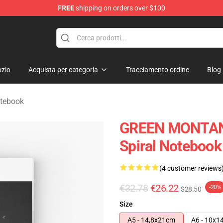
FREE
shipping on orders over $100
andise Store
zio
Acquista per categoria
Tracciamento ordine
Blog
tebook
GREEN MONTAN
Spiral Notebook
(4 customer reviews
€32.78
€26.22
-20%
$28.50
Size
A5 - 14,8x21cm
A6 - 10x1