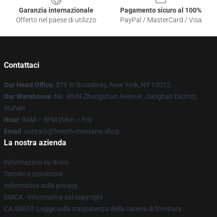
Garanzia internazionale
Pagamento sicuro al 100%
Offerto nel paese di utilizzo
PayPal / MasterCard / Visa
Contattaci
Our Head Office
: 379 W Broadway, New York, NY 10012
Our Warehouse
: No. 4949 Zhongshan Avenue, Jianghan District,
Wuhan
Hour
: 9AM – 5PM (Mon – Fri)
Email
: contact@french-montana.shop
La nostra azienda
Informazioni su di noi
Termini e condizioni
Informativa sulla privacy
DMCA - Informativa sul copyright
CA SB657: Legge sulla trasparenza della catena di fornitura