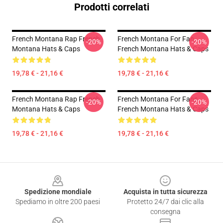
Prodotti correlati
French Montana Rap French
French Montana For Fan
-20%
-20%
Montana Hats & Caps
French Montana Hats & Caps
19,78 € - 21,16 €
19,78 € - 21,16 €
French Montana Rap French
French Montana For Fans
-20%
-20%
Montana Hats & Caps
French Montana Hats & Caps
19,78 € - 21,16 €
19,78 € - 21,16 €
Footer
Spedizione mondiale
Acquista in tutta sicurezza
Spediamo in oltre 200 paesi
Protetto 24/7 dai clic alla
consegna