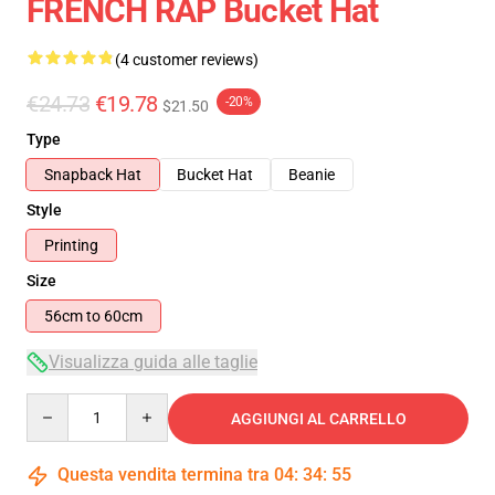
FRENCH RAP Bucket Hat
(4 customer reviews)
€24.73
€19.78
-20%
$21.50
Type
Snapback Hat
Bucket Hat
Beanie
Style
Printing
Size
56cm to 60cm
Visualizza guida alle taglie
Quantity
AGGIUNGI AL CARRELLO
Questa vendita termina tra
04
:
34
:
55