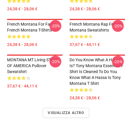
24,38 € - 28,06 €
24,38 € - 28,06 €
French Montana For Fans
French Montana Rap French
-20%
-20%
French Montana T-Shirts
Montana Sweatshirts
24,38 € - 28,06 €
37,67 € - 44,11 €
MONTANA MT Living STATE
Do You Know What A Hassa
-20%
-20%
OF AMERICA Pullover
Is? Tony Montana Essential T-
Sweatshirt
Shirt Is Cleaned To Do You
Know What A Hassa Is Tony
Montana T Shirt
37,67 € - 44,11 €
24,38 € - 28,06 €
VISUALIZZA ALTRO