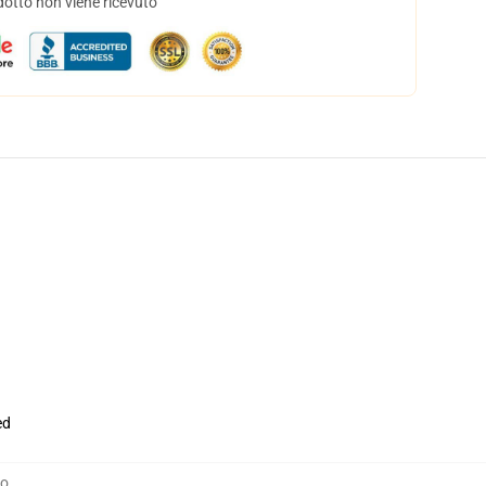
dotto non viene ricevuto
ed
no
,