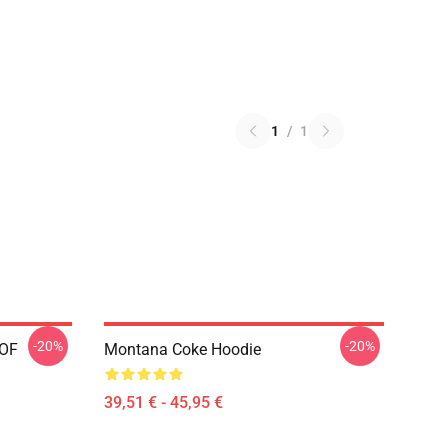
1
/
1
-20%
-20%
 OF
Montana Coke Hoodie
39,51 € - 45,95 €