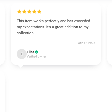
This item works perfectly and has exceeded
my expectations. It’s a great addition to my
collection.
Apr 11, 2025
Elise
E
Verified owner