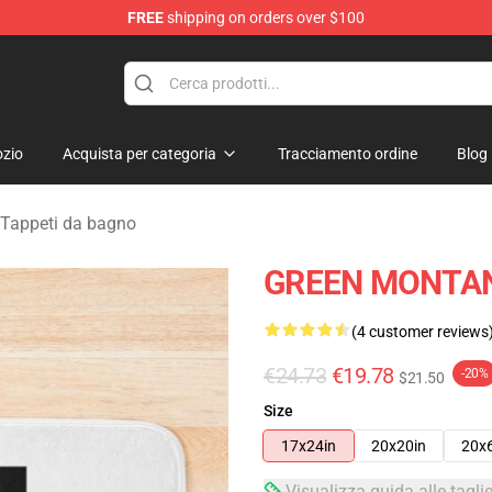
FREE
shipping on orders over $100
andise Store
zio
Acquista per categoria
Tracciamento ordine
Blog
Tappeti da bagno
GREEN MONTAN
(4 customer reviews
€24.73
€19.78
-20%
$21.50
Size
17x24in
20x20in
20x
Visualizza guida alle tagli