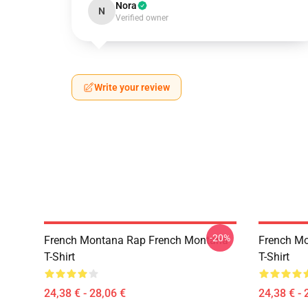
Nora
N
Verified owner
Write your review
-20%
French Montana Rap French Montana
French M
T-Shirt
T-Shirt
24,38 € - 28,06 €
24,38 € - 