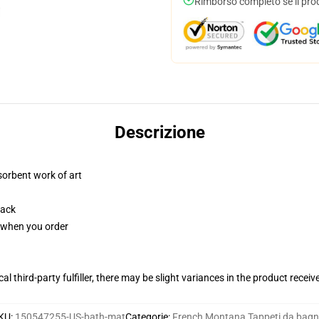
Rimborso completo se il pro
Descrizione
sorbent work of art
back
u when you order
al third-party fulfiller, there may be slight variances in the product receiv
KU
:
150547255-US-bath-mat
Categorie
:
French Montana Tappeti da bag