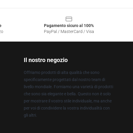
e
Pagamento sicuro al 100%
zo
PayPal / MasterCard / Visa
Il nostro negozio
Offriamo prodotti di alta qualità che sono
specificamente progettati dal nostro team di
livello mondiale. Forniamo una varietà di prodotti
che sono sia elegante e bella. Questo non è solo
per mostrare il vostro stile individuale, ma anche
per voi di condividere la vostra individualità con
gli altri.