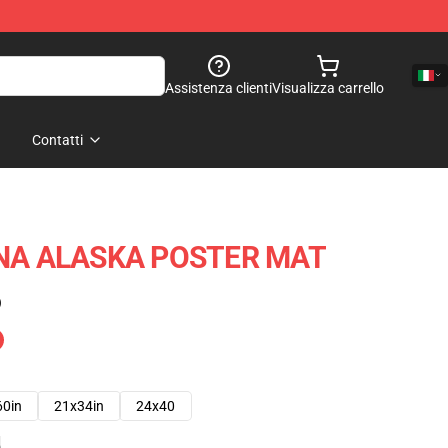
Assistenza clienti
Visualizza carrello
Contatti
A ALASKA POSTER MAT
)
60in
21x34in
24x40
e