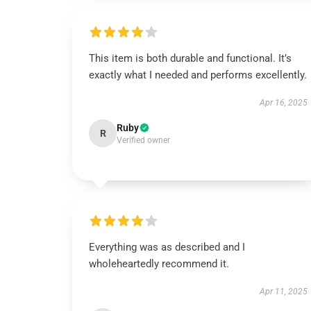
This item is both durable and functional. It’s
exactly what I needed and performs excellently.
Apr 16, 2025
Ruby
R
Verified owner
Everything was as described and I
wholeheartedly recommend it.
Apr 11, 2025