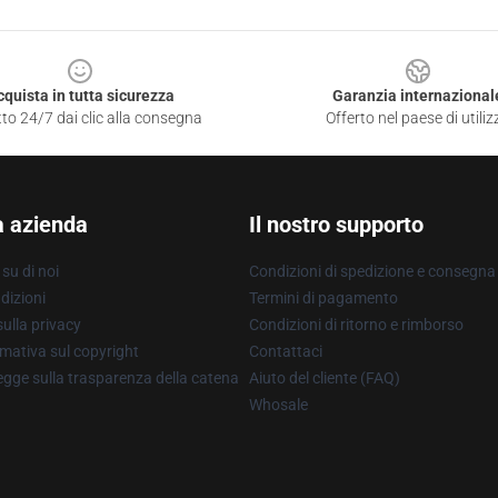
cquista in tutta sicurezza
Garanzia internazional
to 24/7 dai clic alla consegna
Offerto nel paese di utiliz
a azienda
Il nostro supporto
su di noi
Condizioni di spedizione e consegna
dizioni
Termini di pagamento
ulla privacy
Condizioni di ritorno e rimborso
mativa sul copyright
Contattaci
gge sulla trasparenza della catena
Aiuto del cliente (FAQ)
Whosale