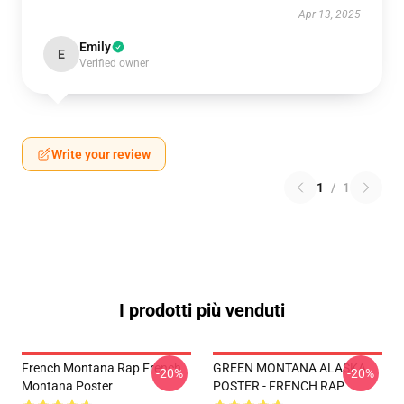
Apr 13, 2025
Emily
E
Verified owner
Write your review
1
/
1
I prodotti più venduti
French Montana Rap French
GREEN MONTANA ALASKA
-20%
-20%
Montana Poster
POSTER - FRENCH RAP