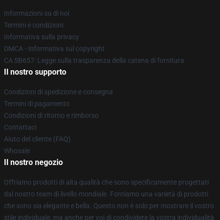
Informazioni su di noi
Termini e condizioni
Informativa sulla privacy
DMCA - Informativa sul copyright
CA SB657: Legge sulla trasparenza della catena di fornitura
Il nostro supporto
Condizioni di spedizione e consegna
Termini di pagamento
Condizioni di ritorno e rimborso
Contattaci
Aiuto del cliente (FAQ)
Whosale
Il nostro negozio
Offriamo prodotti di alta qualità che sono specificamente progettati
dal nostro team di livello mondiale. Forniamo una varietà di prodotti
che sono sia elegante e bella. Questo non è solo per mostrare il vostro
stile individuale, ma anche per voi di condividere la vostra individualità