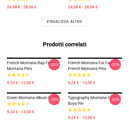
24,38 € - 28,06 €
24,38 € - 28,06 €
VISUALIZZA ALTRO
Prodotti correlati
French Montana Rap French
French Montana For Fans
-20%
-20%
Montana Pins
French Montana Pins
9,24 € - 12,00 €
9,24 € - 12,00 €
Green Montana Album Cover
Typography Montana Coke
-20%
-20%
Boys Pin
9,24 € - 12,00 €
9,24 € - 12,00 €