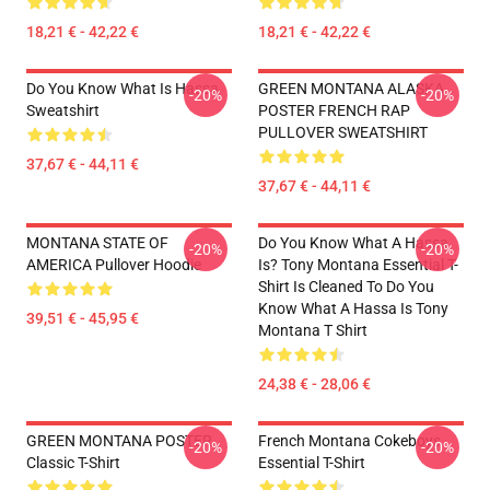
18,21 € - 42,22 €
18,21 € - 42,22 €
Do You Know What Is Hassa
GREEN MONTANA ALASKA
-20%
-20%
Sweatshirt
POSTER FRENCH RAP
PULLOVER SWEATSHIRT
37,67 € - 44,11 €
37,67 € - 44,11 €
MONTANA STATE OF
Do You Know What A Hassa
-20%
-20%
AMERICA Pullover Hoodie
Is? Tony Montana Essential T-
Shirt Is Cleaned To Do You
Know What A Hassa Is Tony
39,51 € - 45,95 €
Montana T Shirt
24,38 € - 28,06 €
GREEN MONTANA POSTER
French Montana Cokeboys
-20%
-20%
Classic T-Shirt
Essential T-Shirt