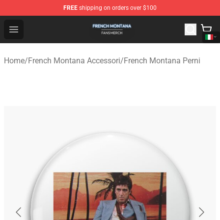
FREE
shipping on orders over $100
French Montana Shop - Official French Montana Merchan
Open menu
Home
/
French Montana Accessori
/
French Montana Perni