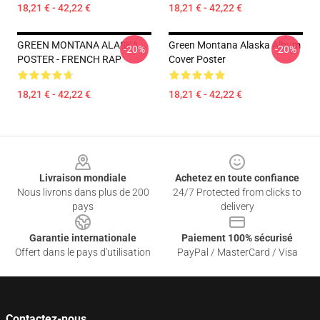
18,21 € - 42,22 €
18,21 € - 42,22 €
GREEN MONTANA ALASKA
Green Montana Alaska Album
-20%
-20%
POSTER - FRENCH RAP
Cover Poster
18,21 € - 42,22 €
18,21 € - 42,22 €
Footer
Livraison mondiale
Achetez en toute confiance
Nous livrons dans plus de 200
24/7 Protected from clicks to
pays
delivery
Garantie internationale
Paiement 100% sécurisé
Offert dans le pays d'utilisation
PayPal / MasterCard / Visa
Contactez-nous