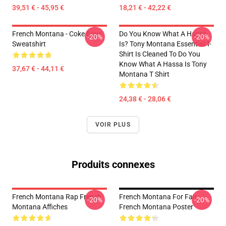
39,51 € - 45,95 €
18,21 € - 42,22 €
French Montana - Coke Boys
Do You Know What A Hassa
-20%
-20%
Sweatshirt
Is? Tony Montana Essential T-
Shirt Is Cleaned To Do You
Know What A Hassa Is Tony
37,67 € - 44,11 €
Montana T Shirt
24,38 € - 28,06 €
VOIR PLUS
Produits connexes
French Montana Rap French
French Montana For Fan
-20%
-20%
Montana Affiches
French Montana Poster