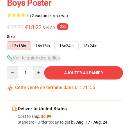
Boys Poster
(2 customer reviews)
€22.77
€18.22
-20%
$19.80
Size
12x18in
16x16in
16x24in
18x24in
Voir le guide des tailles
Quantity
AJOUTER AU PANIER
Cette vente se termine dans
01
:
21
:
55
Deliver to United States
Cost to ship:
$6.99
Standard - Order today to get by
Aug. 17 - Aug. 24