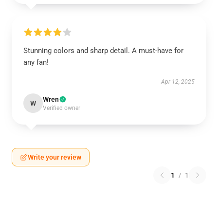
Stunning colors and sharp detail. A must-have for
any fan!
Apr 12, 2025
Wren
W
Verified owner
Write your review
1
/
1