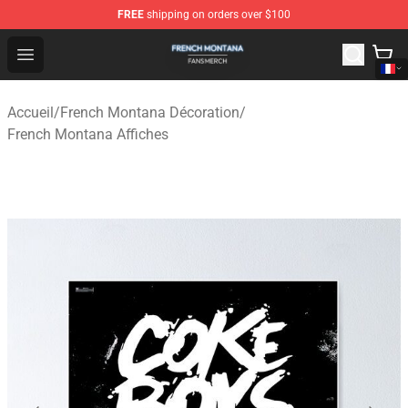
FREE
shipping on orders over $100
French Montana Shop - Official French Montana Merchan
Open menu
Accueil
/
French Montana Décoration
/
French Montana Affiches