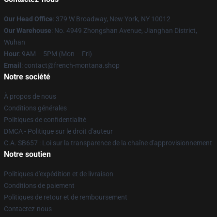
Our Head Office
: 379 W Broadway, New York, NY 10012
Our Warehouse
: No. 4949 Zhongshan Avenue, Jianghan District,
Wuhan
Hour
: 9AM – 5PM (Mon – Fri)
Email
: contact@french-montana.shop
Notre société
À propos de nous
Conditions générales
Politiques de confidentialité
DMCA - Politique sur le droit d'auteur
C.A. SB657 : Loi sur la transparence de la chaîne d'approvisionnement
Notre soutien
Politiques d'expédition et de livraison
Conditions de paiement
Politiques de retour et de remboursement
Contactez-nous