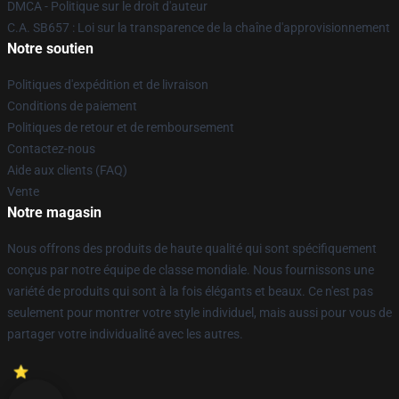
DMCA - Politique sur le droit d'auteur
C.A. SB657 : Loi sur la transparence de la chaîne d'approvisionnement
Notre soutien
Politiques d'expédition et de livraison
Conditions de paiement
Politiques de retour et de remboursement
Contactez-nous
Aide aux clients (FAQ)
Vente
Notre magasin
Nous offrons des produits de haute qualité qui sont spécifiquement
conçus par notre équipe de classe mondiale. Nous fournissons une
variété de produits qui sont à la fois élégants et beaux. Ce n'est pas
seulement pour montrer votre style individuel, mais aussi pour vous de
partager votre individualité avec les autres.