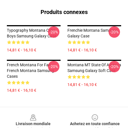
Produits connexes
Typography Montana Coke
Frenchie Montana Samsung
-20%
-20%
Boys Samsung Galaxy Case
Galaxy Case
14,81 € - 16,10 €
14,81 € - 16,10 €
French Montana For Fan
Montana MT State Of America
-20%
-20%
French Montana Samsung
Samsung Galaxy Soft Case
Cases
14,81 € - 16,10 €
14,81 € - 16,10 €
Footer
Livraison mondiale
Achetez en toute confiance