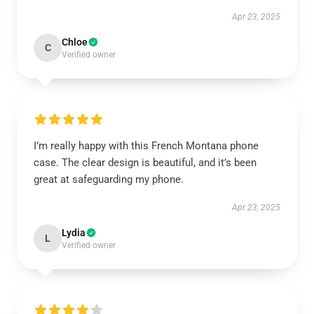
Apr 23, 2025
Chloe
C
Verified owner
I’m really happy with this French Montana phone
case. The clear design is beautiful, and it’s been
great at safeguarding my phone.
Apr 23, 2025
Lydia
L
Verified owner