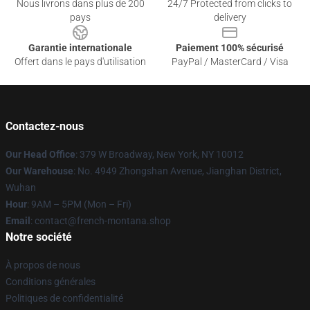
Nous livrons dans plus de 200
24/7 Protected from clicks to
pays
delivery
Garantie internationale
Paiement 100% sécurisé
Offert dans le pays d'utilisation
PayPal / MasterCard / Visa
Contactez-nous
Our Head Office
: 379 W Broadway, New York, NY 10012
Our Warehouse
: No. 4949 Zhongshan Avenue, Jianghan District,
Wuhan
Hour
: 9AM – 5PM (Mon – Fri)
Email
: contact@french-montana.shop
Notre société
À propos de nous
Conditions générales
Politiques de confidentialité