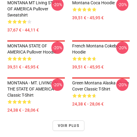
MONTANA MT Living STATE
Montana Coca Hoodie
-20%
-20%
OF AMERICA Pullover
Sweatshirt
39,51 € - 45,95 €
37,67 € - 44,11 €
MONTANA STATE OF
French Montana Cokeboys
-20%
-20%
AMERICA Pullover Hoodie
Hoodie
39,51 € - 45,95 €
39,51 € - 45,95 €
MONTANA - MT. LIVING IN
Green Montana Alaska Album
-20%
-20%
THE STATE OF AMERICA
Cover Classic T-Shirt
Classic T-Shirt
24,38 € - 28,06 €
24,38 € - 28,06 €
VOIR PLUS