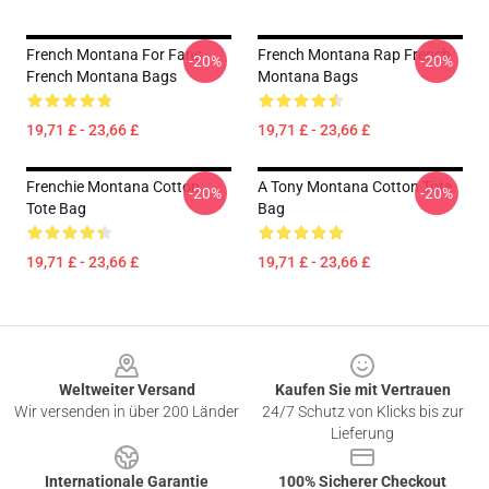
French Montana For Fans
French Montana Rap French
-20%
-20%
French Montana Bags
Montana Bags
19,71 £ - 23,66 £
19,71 £ - 23,66 £
Frenchie Montana Cotton
A Tony Montana Cotton Tote
-20%
-20%
Tote Bag
Bag
19,71 £ - 23,66 £
19,71 £ - 23,66 £
Footer
Weltweiter Versand
Kaufen Sie mit Vertrauen
Wir versenden in über 200 Länder
24/7 Schutz von Klicks bis zur
Lieferung
Internationale Garantie
100% Sicherer Checkout