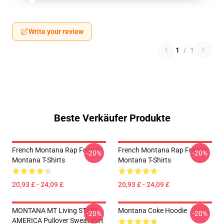
Write your review
1
/
1
Beste Verkäufer Produkte
French Montana Rap French
French Montana Rap French
-20%
-20%
Montana T-Shirts
Montana T-Shirts
20,93 £ - 24,09 £
20,93 £ - 24,09 £
MONTANA MT Living STATE
Montana Coke Hoodie
-20%
-20%
AMERICA Pullover Sweatshirt