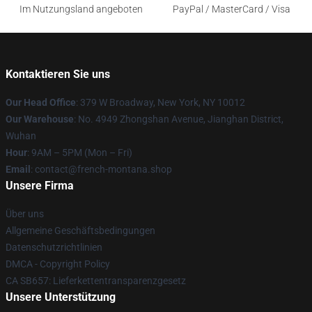
Im Nutzungsland angeboten
PayPal / MasterCard / Visa
Kontaktieren Sie uns
Our Head Office
: 379 W Broadway, New York, NY 10012
Our Warehouse
: No. 4949 Zhongshan Avenue, Jianghan District,
Wuhan
Hour
: 9AM – 5PM (Mon – Fri)
Email
: contact@french-montana.shop
Unsere Firma
Über uns
Allgemeine Geschäftsbedingungen
Datenschutzrichtlinien
DMCA - Copyright Policy
CA SB657: Lieferkettentransparenzgesetz
Unsere Unterstützung