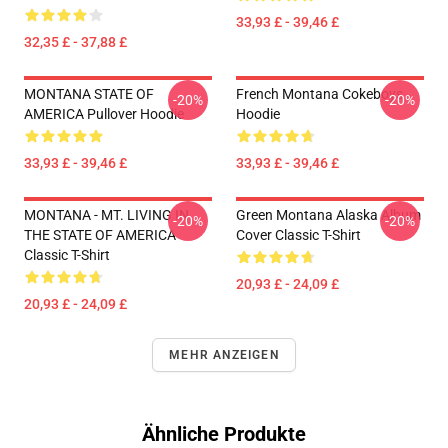
33,93 £ - 39,46 £
32,35 £ - 37,88 £
MONTANA STATE OF
French Montana Cokeboys
-20%
-20%
AMERICA Pullover Hoodie
Hoodie
33,93 £ - 39,46 £
33,93 £ - 39,46 £
MONTANA - MT. LIVING IN
Green Montana Alaska Album
-20%
-20%
THE STATE OF AMERICA
Cover Classic T-Shirt
Classic T-Shirt
20,93 £ - 24,09 £
20,93 £ - 24,09 £
MEHR ANZEIGEN
Ähnliche Produkte