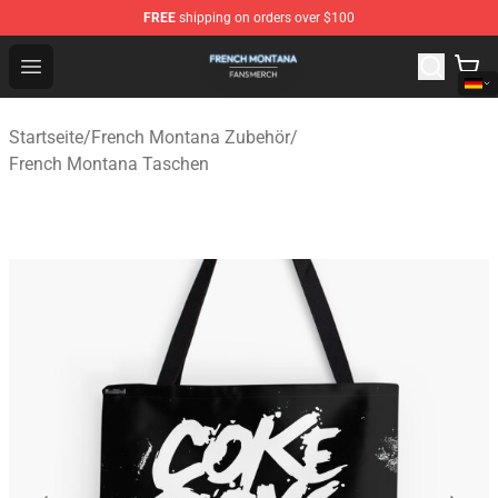
FREE
shipping on orders over $100
French Montana Shop - Official French Montana Merchan
Open menu
Startseite
/
French Montana Zubehör
/
French Montana Taschen