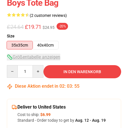
Boys Tote Bag
(2 customer reviews)
£24.64
£19.71
-20%
$24.95
Size
35x35cm
40x40cm
Größentabelle anzeigen
Quantity
IN DEN WARENKORB
Diese Aktion endet in
02
:
03
:
55
Deliver to United States
Cost to ship:
$6.99
Standard - Order today to get by
Aug. 12 - Aug. 19