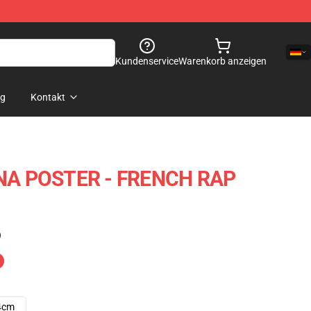
Kundenservice
Warenkorb anzeigen
og
Kontakt
A POSTER - FRENCH RAP
)
4cm