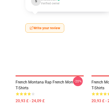
S
Verified owner
Write your review
-20%
French Montana Rap French Montana
French M
T-Shirts
T-Shirts
20,93 £ - 24,09 £
20,93 £ - 