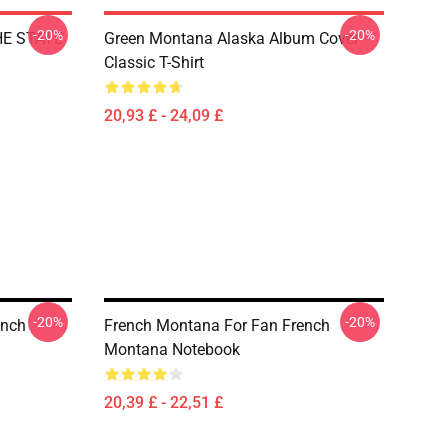
-20%
-20%
HE STATE
Green Montana Alaska Album Cover
Classic T-Shirt
20,93 £ - 24,09 £
-20%
-20%
ench
French Montana For Fan French
Montana Notebook
20,39 £ - 22,51 £