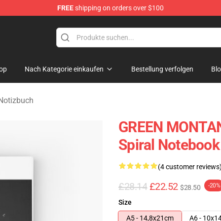
FREE
shipping on orders over $100
andise Store
op
Nach Kategorie einkaufen
Bestellung verfolgen
Bl
Notizbuch
GREEN MONTAN
Spiral Notebook
(4 customer reviews
£28.14
£22.52
-20%
$28.50
Size
A5 - 14,8x21cm
A6 - 10x1