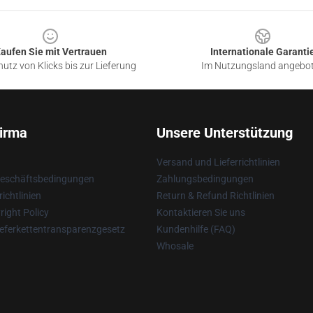
aufen Sie mit Vertrauen
Internationale Garanti
utz von Klicks bis zur Lieferung
Im Nutzungsland angebo
irma
Unsere Unterstützung
Versand und Lieferrichtlinien
Geschäftsbedingungen
Zahlungsbedingungen
ichtlinien
Return & Refund Richtlinien
ight Policy
Kontaktieren Sie uns
eferkettentransparenzgesetz
Kundenhilfe (FAQ)
Whosale