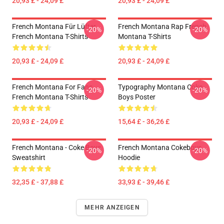
20,93 £ - 24,09 £
20,93 £ - 24,09 £
French Montana Für Lüfter
French Montana Rap French
-20%
-20%
French Montana T-Shirts
Montana T-Shirts
20,93 £ - 24,09 £
20,93 £ - 24,09 £
French Montana For Fans
Typography Montana Coke
-20%
-20%
French Montana T-Shirts
Boys Poster
20,93 £ - 24,09 £
15,64 £ - 36,26 £
French Montana - Coke Boys
French Montana Cokeboys
-20%
-20%
Sweatshirt
Hoodie
32,35 £ - 37,88 £
33,93 £ - 39,46 £
MEHR ANZEIGEN