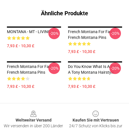
Ähnliche Produkte
MONTANA - MT - LIVING Pin
French Montana For Fans
-20%
-20%
French Montana Pins
7,93 £ - 10,30 £
7,93 £ - 10,30 £
French Montana For Fans
Do You Know What Is A Pin Is
-20%
-20%
French Montana Pins
A Tony Montana Hairstyle.
7,93 £ - 10,30 £
7,93 £ - 10,30 £
Footer
Weltweiter Versand
Kaufen Sie mit Vertrauen
Wir versenden in über 200 Länder
24/7 Schutz von Klicks bis zur