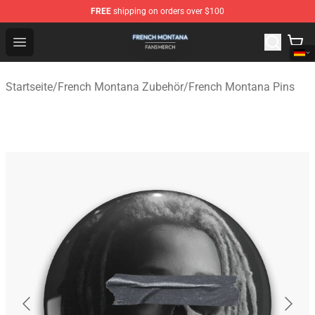
FREE
shipping on orders over $100
French Montana Shop - Official French Montana Merchan
Open menu
Startseite
/
French Montana Zubehör
/
French Montana Pins