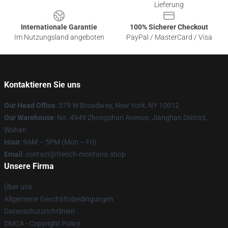
Lieferung
Internationale Garantie
100% Sicherer Checkout
Im Nutzungsland angeboten
PayPal / MasterCard / Visa
Kontaktieren Sie uns
Our Head Office
: 379 W Broadway, New York, NY 10012
Our Warehouse
: No. 4949 Zhongshan Avenue, Jianghan District,
Wuhan
Hour
: 9AM – 5PM (Mon – Fri)
Email
: contact@french-montana.shop
Unsere Firma
Über uns
Allgemeine Geschäftsbedingungen
Datenschutzrichtlinien
DMCA - Copyright Policy