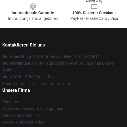
Lieferung
Internationale Garantie
100% Sicherer Checkout
Im Nutzungsland angeboten
PayPal / MasterCard / Visa
Kontaktieren Sie uns
Our Head Office
: 379 W Broadway, New York, NY 10012
Our Warehouse
: No. 4949 Zhongshan Avenue, Jianghan District,
Wuhan
Hour
: 9AM – 5PM (Mon – Fri)
Email
: contact@french-montana.shop
Unsere Firma
Über uns
Allgemeine Geschäftsbedingungen
Datenschutzrichtlinien
DMCA - Copyright Policy