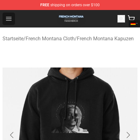
FREE
shipping on orders over $100
French Montana Shop - Official French Montana Merchan
Open menu
Startseite
/
French Montana Cloth
/
French Montana Kapuzen