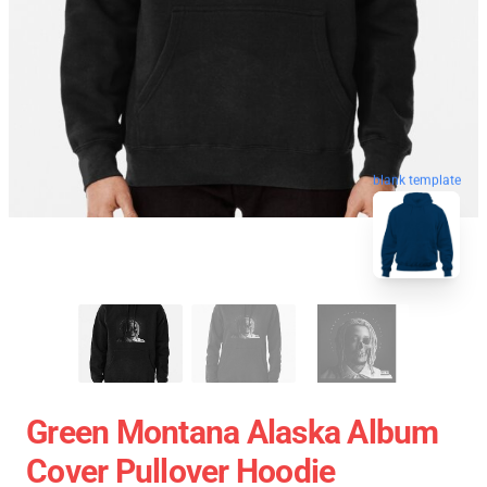
blank template
Green Montana Alaska Album
Cover Pullover Hoodie