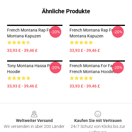
Ähnliche Produkte
French Montana Rap French
French Montana Rap French
-20%
-20%
Montana Kapuzen
Montana Kapuzen
33,93 £ - 39,46 £
33,93 £ - 39,46 £
Tony Montana Hassa Pullover
French Montana For Fans
-20%
-20%
Hoodie
French Montana Hoodies
33,93 £ - 39,46 £
33,93 £ - 39,46 £
Footer
Weltweiter Versand
Kaufen Sie mit Vertrauen
Wir versenden in über 200 Länder
24/7 Schutz von Klicks bis zur