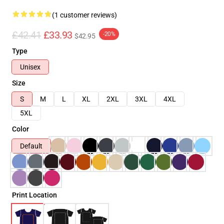
(1 customer reviews)
£42.41
£33.93
-20%
$42.95
Type
Unisex
Size
S
M
L
XL
2XL
3XL
4XL
5XL
Color
Default
Print Location