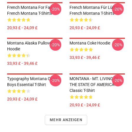
French Montana For Fan
French Montana Für Lüfter
-20%
-20%
French Montana T-Shirts
French Montana T-Shirts
20,93 £ - 24,09 £
20,93 £ - 24,09 £
Montana Alaska Pullover
Montana Coke Hoodie
-20%
-20%
Hoodie
33,93 £ - 39,46 £
33,93 £ - 39,46 £
Typography Montana Coke
MONTANA - MT. LIVING IN
-20%
-20%
Boys Essential T-Shirt
THE STATE OF AMERICA
Classic T-Shirt
20,93 £ - 24,09 £
20,93 £ - 24,09 £
MEHR ANZEIGEN