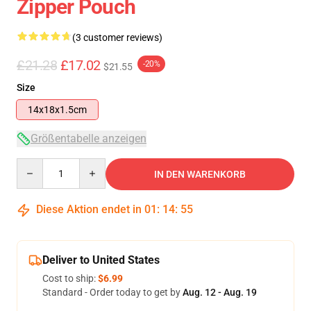
Zipper Pouch
(3 customer reviews)
£21.28
£17.02
-20%
$21.55
Size
14x18x1.5cm
Größentabelle anzeigen
Quantity
IN DEN WARENKORB
Diese Aktion endet in
01
:
14
:
54
Deliver to United States
Cost to ship:
$6.99
Standard - Order today to get by
Aug. 12 - Aug. 19