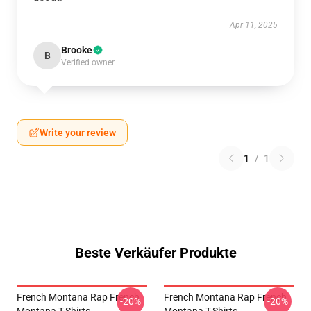
Apr 11, 2025
Brooke
B
Verified owner
Write your review
1
/
1
Beste Verkäufer Produkte
French Montana Rap French
French Montana Rap French
-20%
-20%