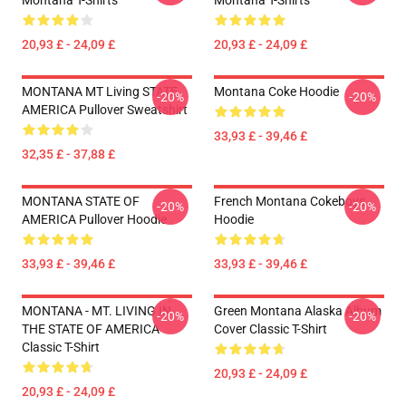
Montana T-Shirts
Montana T-Shirts
20,93 £ - 24,09 £
20,93 £ - 24,09 £
MONTANA MT Living STATE
Montana Coke Hoodie
-20%
-20%
AMERICA Pullover Sweatshirt
33,93 £ - 39,46 £
32,35 £ - 37,88 £
MONTANA STATE OF
French Montana Cokeboys
-20%
-20%
AMERICA Pullover Hoodie
Hoodie
33,93 £ - 39,46 £
33,93 £ - 39,46 £
MONTANA - MT. LIVING IN
Green Montana Alaska Album
-20%
-20%
THE STATE OF AMERICA
Cover Classic T-Shirt
Classic T-Shirt
20,93 £ - 24,09 £
20,93 £ - 24,09 £