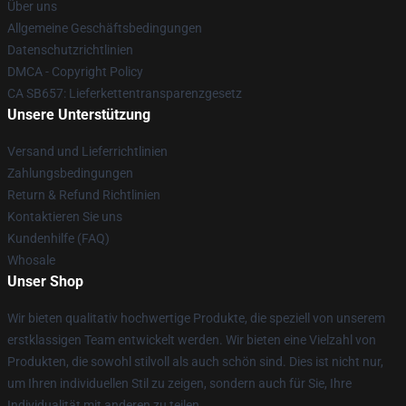
Über uns
Allgemeine Geschäftsbedingungen
Datenschutzrichtlinien
DMCA - Copyright Policy
CA SB657: Lieferkettentransparenzgesetz
Unsere Unterstützung
Versand und Lieferrichtlinien
Zahlungsbedingungen
Return & Refund Richtlinien
Kontaktieren Sie uns
Kundenhilfe (FAQ)
Whosale
Unser Shop
Wir bieten qualitativ hochwertige Produkte, die speziell von unserem
erstklassigen Team entwickelt werden. Wir bieten eine Vielzahl von
Produkten, die sowohl stilvoll als auch schön sind. Dies ist nicht nur,
um Ihren individuellen Stil zu zeigen, sondern auch für Sie, Ihre
Individualität mit anderen zu teilen.