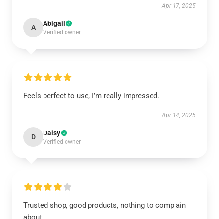
Apr 17, 2025
Abigail
A
Verified owner
Feels perfect to use, I’m really impressed.
Apr 14, 2025
Daisy
D
Verified owner
Trusted shop, good products, nothing to complain
about.