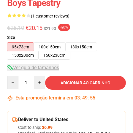
Boys Tapestry
(1 customer reviews)
€25.19
€20.15
-20%
$21.90
Size
95x73cm
100x150cm
130x150cm
150x200cm
150x230cm
Ver guia de tamanhos
Quantity
ADICIONAR AO CARRINHO
Esta promoção termina em
03
:
49
:
54
Deliver to United States
Cost to ship:
$6.99