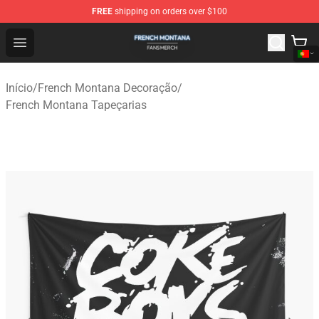
FREE
shipping on orders over $100
French Montana Shop - Official French Montana Merchan
Open menu
Início
/
French Montana Decoração
/
French Montana Tapeçarias