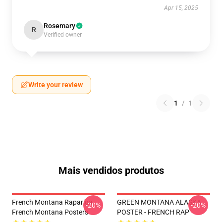
Apr 15, 2025
Rosemary
R
Verified owner
Write your review
1
/
1
Mais vendidos produtos
French Montana Rapariga
GREEN MONTANA ALASKA
-20%
-20%
French Montana Posters
POSTER - FRENCH RAP