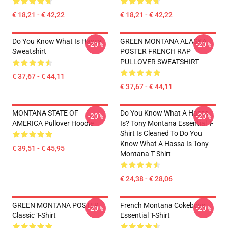
€ 18,21 - € 42,22
€ 18,21 - € 42,22
Do You Know What Is Hassa
GREEN MONTANA ALASKA
-20%
-20%
Sweatshirt
POSTER FRENCH RAP
PULLOVER SWEATSHIRT
€ 37,67 - € 44,11
€ 37,67 - € 44,11
MONTANA STATE OF
Do You Know What A Hassa
-20%
-20%
AMERICA Pullover Hoodie
Is? Tony Montana Essential T-
Shirt Is Cleaned To Do You
Know What A Hassa Is Tony
€ 39,51 - € 45,95
Montana T Shirt
€ 24,38 - € 28,06
GREEN MONTANA POSTER
French Montana Cokeboys
-20%
-20%
Classic T-Shirt
Essential T-Shirt