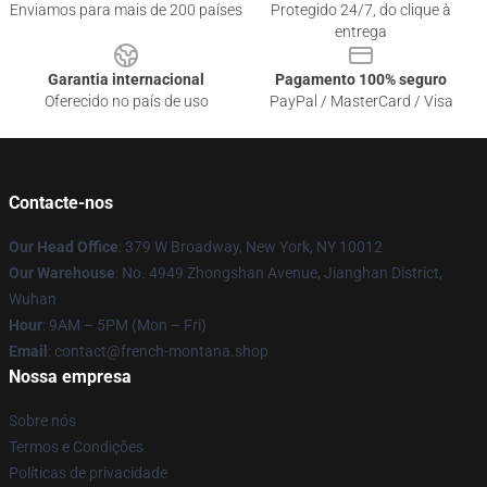
Enviamos para mais de 200 países
Protegido 24/7, do clique à
entrega
Garantia internacional
Pagamento 100% seguro
Oferecido no país de uso
PayPal / MasterCard / Visa
Contacte-nos
Our Head Office
: 379 W Broadway, New York, NY 10012
Our Warehouse
: No. 4949 Zhongshan Avenue, Jianghan District,
Wuhan
Hour
: 9AM – 5PM (Mon – Fri)
Email
: contact@french-montana.shop
Nossa empresa
Sobre nós
Termos e Condições
Políticas de privacidade