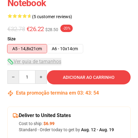
Notebook
(5 customer reviews)
€32.78
€26.22
-20%
$28.50
Size
A5 - 14,8x21cm
A6 - 10x14cm
Ver guia de tamanhos
Quantity
ADICIONAR AO CARRINHO
Esta promoção termina em
03
:
43
:
54
Deliver to United States
Cost to ship:
$6.99
Standard - Order today to get by
Aug. 12 - Aug. 19