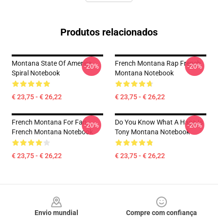
Produtos relacionados
Montana State Of America
French Montana Rap French
-20%
-20%
Spiral Notebook
Montana Notebook
€ 23,75 - € 26,22
€ 23,75 - € 26,22
French Montana For Fan
Do You Know What A Hasa Is
-20%
-20%
French Montana Notebook
Tony Montana Notebook
€ 23,75 - € 26,22
€ 23,75 - € 26,22
Footer
Envio mundial
Compre com confiança