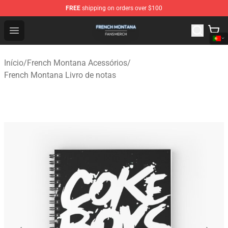
FREE
shipping on orders over $100
French Montana Shop - Official French Montana Merchan
Open menu
Início
/
French Montana Acessórios
/
French Montana Livro de notas