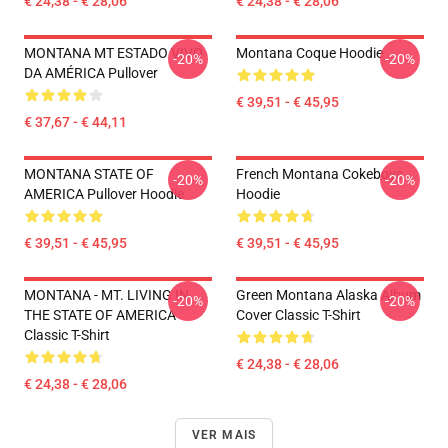
€ 24,38 - € 28,06
€ 24,38 - € 28,06
MONTANA MT ESTADO VIVO
Montana Coque Hoodie
-20%
-20%
DA AMÉRICA Pullover
€ 39,51 - € 45,95
€ 37,67 - € 44,11
MONTANA STATE OF
French Montana Cokeboys
-20%
-20%
AMERICA Pullover Hoodie
Hoodie
€ 39,51 - € 45,95
€ 39,51 - € 45,95
MONTANA - MT. LIVING IN
Green Montana Alaska Album
-20%
-20%
THE STATE OF AMERICA
Cover Classic T-Shirt
Classic T-Shirt
€ 24,38 - € 28,06
€ 24,38 - € 28,06
VER MAIS