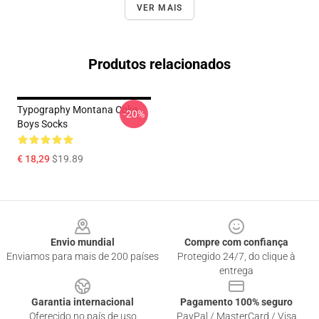
VER MAIS
Produtos relacionados
Typography Montana Coke
-20%
Boys Socks
€ 18,29
$19.89
Footer
Envio mundial
Compre com confiança
Enviamos para mais de 200 países
Protegido 24/7, do clique à
entrega
Garantia internacional
Pagamento 100% seguro
Oferecido no país de uso
PayPal / MasterCard / Visa