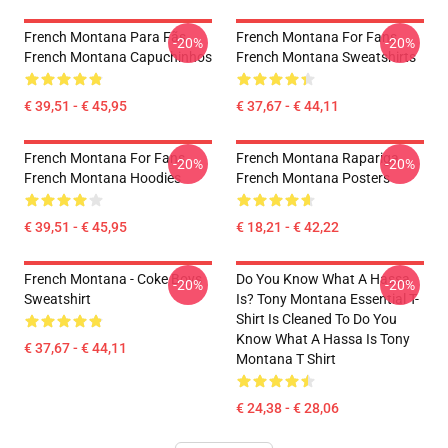
French Montana Para Fãs
French Montana For Fans
-20%
-20%
French Montana Capuchinhos
French Montana Sweatshirts
€ 39,51 - € 45,95
€ 37,67 - € 44,11
French Montana For Fans
French Montana Rapariga
-20%
-20%
French Montana Hoodies
French Montana Posters
€ 39,51 - € 45,95
€ 18,21 - € 42,22
French Montana - Coke Boys
Do You Know What A Hassa
-20%
-20%
Sweatshirt
Is? Tony Montana Essential T-
Shirt Is Cleaned To Do You
Know What A Hassa Is Tony
€ 37,67 - € 44,11
Montana T Shirt
€ 24,38 - € 28,06