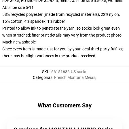
size 3-9.5, EU shoe size 34-42.5, men's AU shoe size 5.5-9.5, women's
AU shoe size 5-11
58% recycled polyester (made from recycled materials), 22% nylon,
15% cotton, 4% spandex, 1% rubber
Printed to allow ink to penetrate the yarn, so socks look great even
when stretched; finer print details may vary from the product photo
Machine washable
Since every item is made just for you by your local third-party fulfiller,
there may be slight variances in the product received
SKU
:
66151686-US-socks
Categorias
:
French Montana Meias
,
What Customers Say