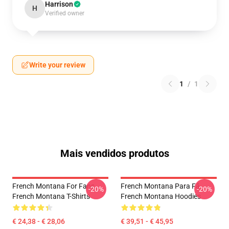
Harrison
H
Verified owner
Write your review
1
/
1
Mais vendidos produtos
French Montana For Fans
French Montana Para Fã
-20%
-20%
French Montana T-Shirts
French Montana Hoodies
€ 24,38 - € 28,06
€ 39,51 - € 45,95