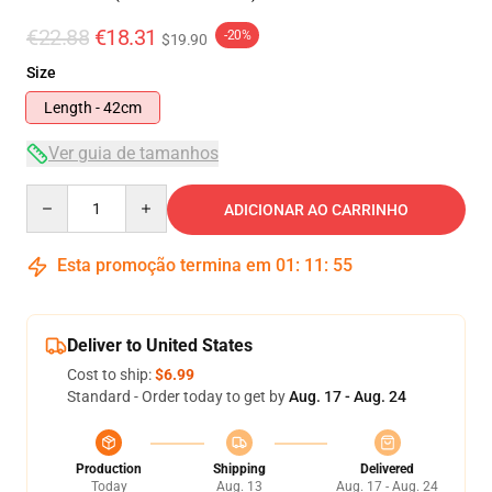
€22.88
€18.31
-20%
$19.90
Size
Length - 42cm
Ver guia de tamanhos
Quantity
ADICIONAR AO CARRINHO
Esta promoção termina em
01
:
11
:
54
Deliver to United States
Cost to ship:
$6.99
Standard - Order today to get by
Aug. 17 - Aug. 24
Production
Shipping
Delivered
Today
Aug. 13
Aug. 17 - Aug. 24