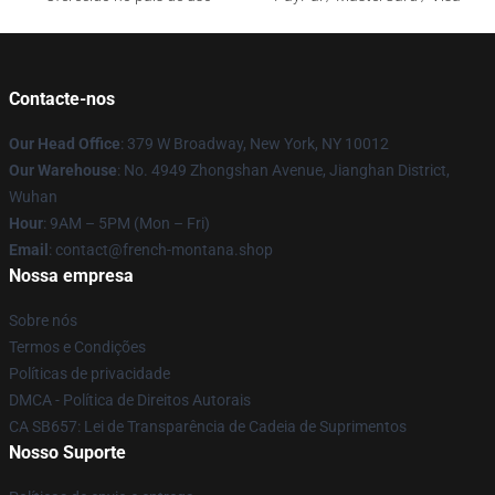
Contacte-nos
Our Head Office
: 379 W Broadway, New York, NY 10012
Our Warehouse
: No. 4949 Zhongshan Avenue, Jianghan District,
Wuhan
Hour
: 9AM – 5PM (Mon – Fri)
Email
: contact@french-montana.shop
Nossa empresa
Sobre nós
Termos e Condições
Políticas de privacidade
DMCA - Política de Direitos Autorais
CA SB657: Lei de Transparência de Cadeia de Suprimentos
Nosso Suporte