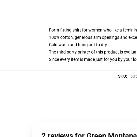
Form-fitting shirt for women who like a femini
100% cotton, generous arm openings and excep
Cold wash and hang out to dry
The third party printer of this product is eval
Since every item is made just for you by your loc
SKU
:
1505
2 reviews for Green Montan