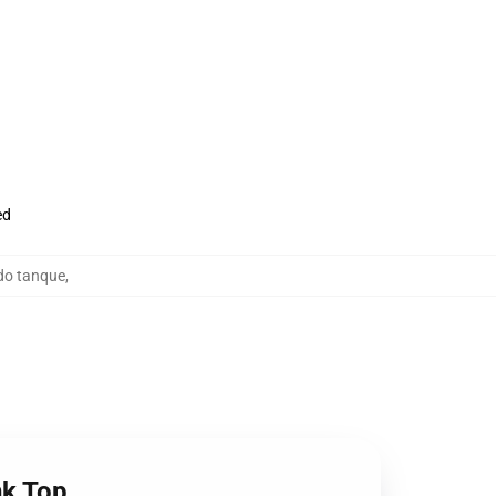
ed
do tanque
,
nk Top