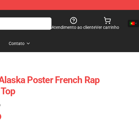
Atendimento ao cliente
Ver carrinho
Contato
Alaska Poster French Rap
 Top
)