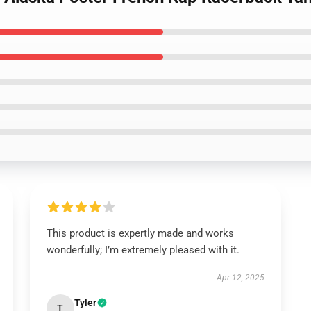
This product is expertly made and works
wonderfully; I’m extremely pleased with it.
Apr 12, 2025
Tyler
T