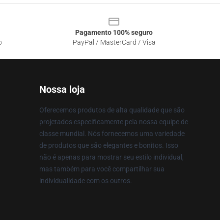
Pagamento 100% seguro
o
PayPal / MasterCard / Visa
Nossa loja
Oferecemos produtos de alta qualidade que são
projetados especificamente pela nossa equipe de
classe mundial. Nós fornecemos uma variedade
de produtos que são elegantes e bonitos. Isso
não é apenas para mostrar seu estilo individual,
mas também para você compartilhar sua
individualidade com os outros.