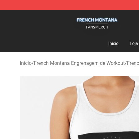
French Montana Shop - Official French Montana Merch
Início
Loja
Início
/
French Montana Engrenagem de Workout
/
Fren