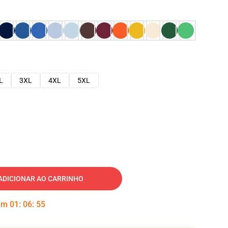
L
3XL
4XL
5XL
ADICIONAR AO CARRINHO
 em
01
:
06
:
54