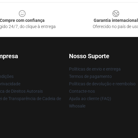
Compre com confiança
Garantia internacional
gido 24/7, do clique à entrega
Oferecido no país de us
mpresa
Nosso Suporte
Políticas de envio e entrega
ndições
Termos de pagamento
privacidade
Políticas de devolução e reembolso
ca de Direitos Autorais
Contacte-nos
i de Transparência de Cadeia de
Ajuda ao cliente (FAQ)
Whosale