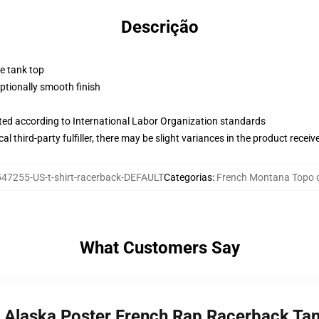
Descrição
ne tank top
tionally smooth finish
uated according to International Labor Organization standards
al third-party fulfiller, there may be slight variances in the product receiv
47255-US-t-shirt-racerback-DEFAULT
Categorias
:
French Montana Topo 
What Customers Say
a Alaska Poster French Rap Racerback Ta