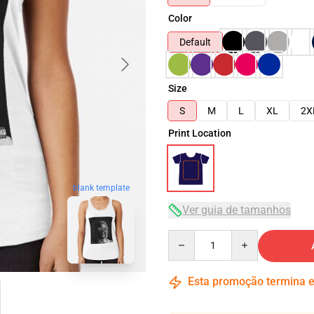
Color
Default
Size
S
M
L
XL
2X
Print Location
blank template
Ver guia de tamanhos
Quantity
Esta promoção termina