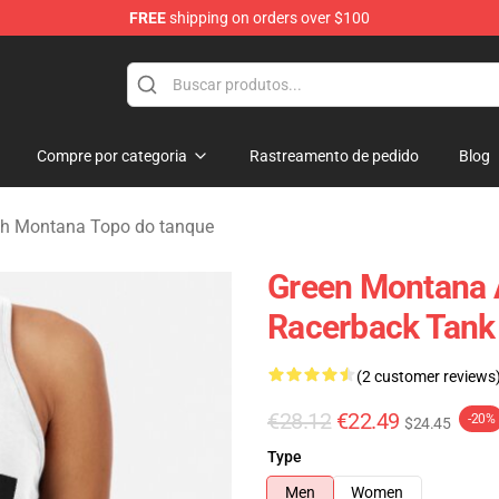
FREE
shipping on orders over $100
andise Store
Compre por categoria
Rastreamento de pedido
Blog
ch Montana Topo do tanque
Green Montana 
Racerback Tank
(2 customer reviews
€28.12
€22.49
-20%
$24.45
Type
Men
Women