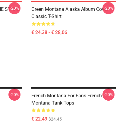
-20%
-20%
HE STATE
Green Montana Alaska Album Cover
Classic T-Shirt
€ 24,38 - € 28,06
-20%
-20%
French Montana For Fans French
Montana Tank Tops
€ 22,49
$24.45