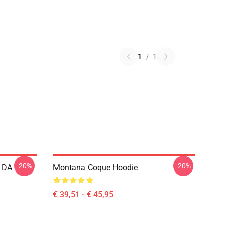
1
/
1
-20%
-20%
 DA
Montana Coque Hoodie
€ 39,51 - € 45,95