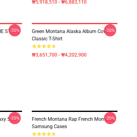
₩5,918,510 - ₩6,883,110
-20%
-20%
HE STATE
Green Montana Alaska Album Cover
Classic T-Shirt
₩3,651,700 - ₩4,202,900
-20%
-20%
xy Soft
French Montana Rap French Montana
Samsung Cases