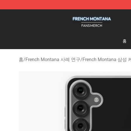
French Montana Shop - Official French Montana Merch
홈
홈
/
French Montana 사례 연구
/
French Montana 삼성