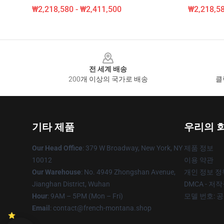
₩2,218,580 - ₩2,411,500
₩2,218,58
Footer
전 세계 배송
200개 이상의 국가로 배송
클
기타 제품
우리의 
Our Head Office
: 379 W Broadway, New York, NY
제품 정보
10012
이용 약관
Our Warehouse
: No. 4949 Zhongshan Avenue,
개인 정보 정
Jianghan District, Wuhan
DMCA - 저
Hour
: 9AM – 5PM (Mon – Fri)
모델 번호: 
Email
: contact@french-montana.shop