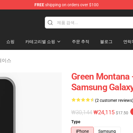
FREE
shipping on orders over $100
andise Store
쇼핑
카테고리별 쇼핑
주문 추적
블로그
연락
 케이스
Green Montana -
Samsung Galax
(2 customer reviews
₩30,144
₩24,115
$17.50
Type
iPhone
Samsung