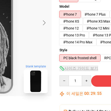
Model
iPhone 7
iPhone 7 Plus
iPhone XS
iPhone XS Max
iPhone 12
iPhone 12 Mini
iPhone 13 Pro
iPhone 13 
iPhone 14 Pro Max
iPhone
Style
PC black frosted shell
RPC 
blank template
사이즈 가이드 보기
Quantity
이 세일은
00
:
29
:
54