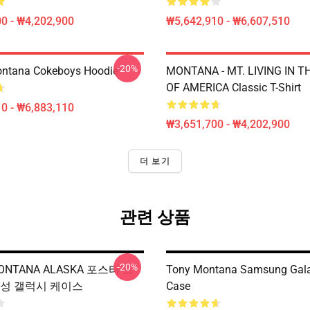
0 - ₩4,202,900
₩5,642,910 - ₩6,607,510
-20%
ontana Cokeboys Hoodie
MONTANA - MT. LIVING IN T
OF AMERICA Classic T-Shirt
0 - ₩6,883,110
₩3,651,700 - ₩4,202,900
더 보기
관련 상품
-20%
ONTANA ALASKA 포스터 프
Tony Montana Samsung Gala
삼성 갤럭시 케이스
Case