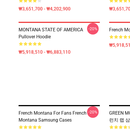
₩3,651,700 - ₩4,202,900
₩3,651,70
-20%
MONTANA STATE OF AMERICA
French M
Pullover Hoodie
₩5,918,51
₩5,918,510 - ₩6,883,110
-20%
French Montana For Fans French
GREEN M
Montana Samsung Cases
런치 랩 