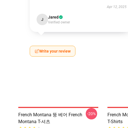
Apr 12, 2025
Jared
J
Verified owner
Write your review
-20%
French Montana 뚱 베어 French
French M
Montana T-셔츠
T-Shirts