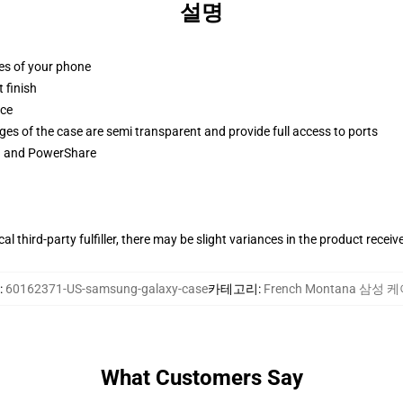
설명
ges of your phone
 finish
ace
ges of the case are semi transparent and provide full access to ports
ng and PowerShare
al third-party fulfiller, there may be slight variances in the product receiv
:
60162371-US-samsung-galaxy-case
카테고리
:
French Montana 삼성 
What Customers Say