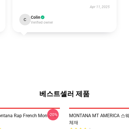
Apr 11, 2025
Colin
C
Verified owner
베스트셀러 제품
-20%
ontana Rap French Montana
MONTANA MT AMERICA 
체재