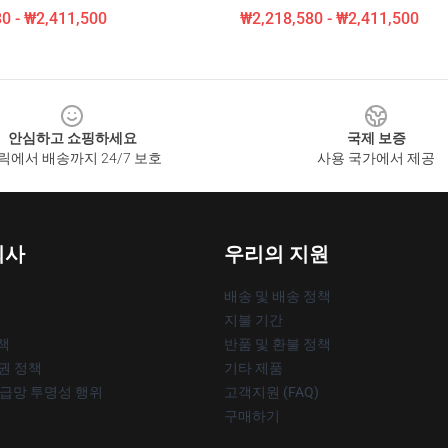
0 - ₩2,411,500
₩2,218,580 - ₩2,411,500
안심하고 쇼핑하세요
국제 보증
릭에서 배송까지 24/7 보호
사용 국가에서 제공
회사
우리의 지원
배송 및 배송 정책
지불 기간
책
반품 및 환불 정책
작권 정책
기타 제품
공급망 투명성 행위
고객지원 (FAQ)
구매하기