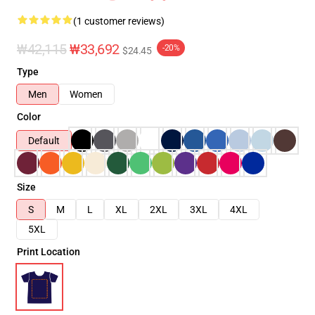
(1 customer reviews)
₩42,115
₩33,692
-20%
$24.45
Type
Men
Women
Color
Default
Size
S
M
L
XL
2XL
3XL
4XL
5XL
Print Location