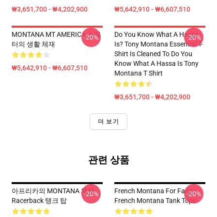
₩3,651,700 - ₩4,202,900
₩5,642,910 - ₩6,607,510
MONTANA MT AMERICA 스웨
Do You Know What A Hassa
-20%
-20%
터의 생활 체재
Is? Tony Montana Essential T-
Shirt Is Cleaned To Do You
Know What A Hassa Is Tony
₩5,642,910 - ₩6,607,510
Montana T Shirt
₩3,651,700 - ₩4,202,900
더 보기
관련 상품
아프리카의 MONTANA 체재
French Montana For Fans
-20%
-20%
Racerback 탱크 탑
French Montana Tank Tops