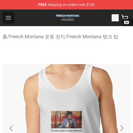
FREE
shipping on orders over $100
French Montana Shop - Official French Montana Merchan
Open menu
홈
/
French Montana 운동 장치
/
French Montana 탱크 탑