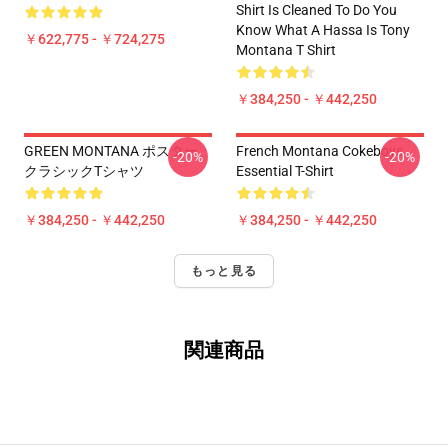
Shirt Is Cleaned To Do You
Know What A Hassa Is Tony
￥622,775 - ￥724,275
Montana T Shirt
￥384,250 - ￥442,250
GREEN MONTANA ポスター
French Montana Cokeboys
-20%
-20%
クラシックTシャツ
Essential T-Shirt
￥384,250 - ￥442,250
￥384,250 - ￥442,250
もっと見る
関連商品