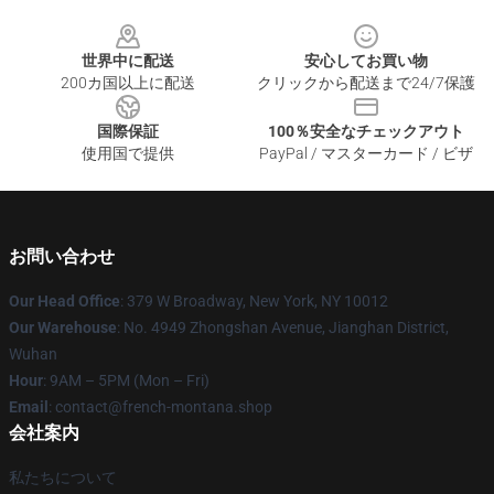
Footer
世界中に配送
安心してお買い物
200カ国以上に配送
クリックから配送まで24/7保護
国際保証
100％安全なチェックアウト
使用国で提供
PayPal / マスターカード / ビザ
お問い合わせ
Our Head Office
: 379 W Broadway, New York, NY 10012
Our Warehouse
: No. 4949 Zhongshan Avenue, Jianghan District,
Wuhan
Hour
: 9AM – 5PM (Mon – Fri)
Email
: contact@french-montana.shop
会社案内
私たちについて