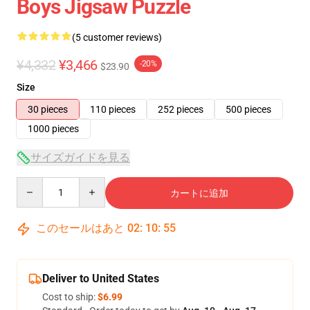
Boys Jigsaw Puzzle
(5 customer reviews)
¥4,332
¥3,466
-20%
$23.90
Size
30 pieces
110 pieces
252 pieces
500 pieces
1000 pieces
サイズガイドを見る
Quantity
カートに追加
このセールはあと
02
:
10
:
54
Deliver to United States
Cost to ship:
$6.99