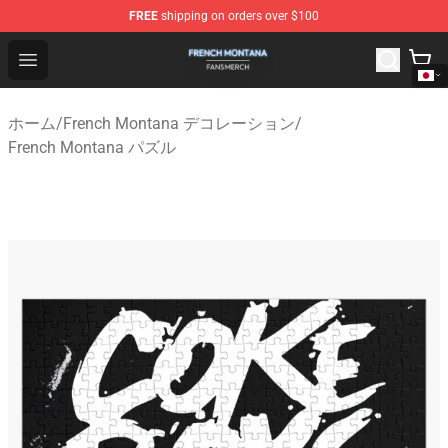
FREE
shipping on orders over $100
French Montana Shop - Official French Montana Merchan
Open menu
ホーム
/
French Montana デコレーション
/
French Montana パズル