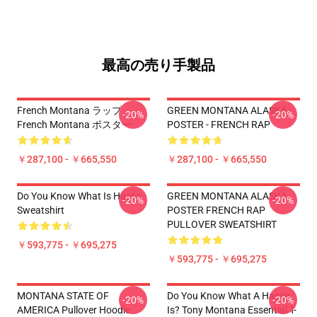
最高の売り手製品
French Montana ラップ
GREEN MONTANA ALASKA
-20%
-20%
French Montana ポスター
POSTER - FRENCH RAP
￥287,100 - ￥665,550
￥287,100 - ￥665,550
Do You Know What Is Hassa
GREEN MONTANA ALASKA
-20%
-20%
Sweatshirt
POSTER FRENCH RAP
PULLOVER SWEATSHIRT
￥593,775 - ￥695,275
￥593,775 - ￥695,275
MONTANA STATE OF
Do You Know What A Hassa
-20%
-20%
AMERICA Pullover Hoodie
Is? Tony Montana Essential T-