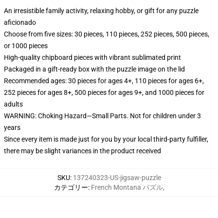
An irresistible family activity, relaxing hobby, or gift for any puzzle
aficionado
Choose from five sizes: 30 pieces, 110 pieces, 252 pieces, 500 pieces,
or 1000 pieces
High-quality chipboard pieces with vibrant sublimated print
Packaged in a gift-ready box with the puzzle image on the lid
Recommended ages: 30 pieces for ages 4+, 110 pieces for ages 6+,
252 pieces for ages 8+, 500 pieces for ages 9+, and 1000 pieces for
adults
WARNING: Choking Hazard—Small Parts. Not for children under 3
years
Since every item is made just for you by your local third-party fulfiller,
there may be slight variances in the product received
SKU
:
137240323-US-jigsaw-puzzle
カテゴリー
:
French Montana パズル
,