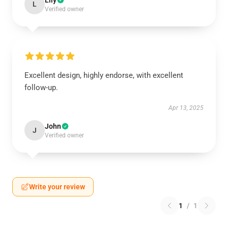
Lily
L
Verified owner
Excellent design, highly endorse, with excellent
follow-up.
Apr 13, 2025
John
J
Verified owner
Write your review
1
/
1