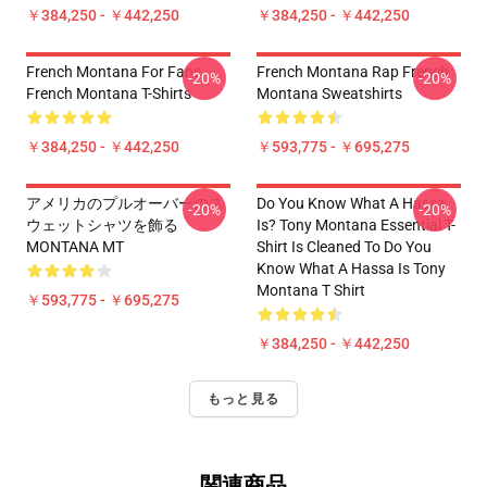
￥384,250 - ￥442,250
￥384,250 - ￥442,250
French Montana For Fans
French Montana Rap French
-20%
-20%
French Montana T-Shirts
Montana Sweatshirts
￥384,250 - ￥442,250
￥593,775 - ￥695,275
アメリカのプルオーバーのス
Do You Know What A Hassa
-20%
-20%
ウェットシャツを飾る
Is? Tony Montana Essential T-
MONTANA MT
Shirt Is Cleaned To Do You
Know What A Hassa Is Tony
Montana T Shirt
￥593,775 - ￥695,275
￥384,250 - ￥442,250
もっと見る
関連商品