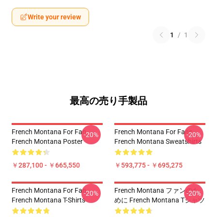
Write your review
1
/
1
最高の売り手製品
French Montana For Fan
French Montana For Fans
-20%
-20%
French Montana Poster
French Montana Sweatshirts
￥287,100 - ￥665,550
￥593,775 - ￥695,275
French Montana For Fan
French Montana ファンのた
-20%
-20%
French Montana T-Shirts
めに French Montana Tシャツ