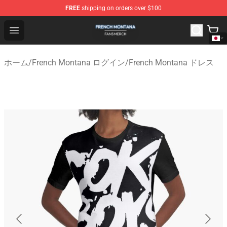
FREE
shipping on orders over $100
French Montana Shop - Official French Montana Merchan
Open menu
ホーム
/
French Montana ログイン
/
French Montana ドレス