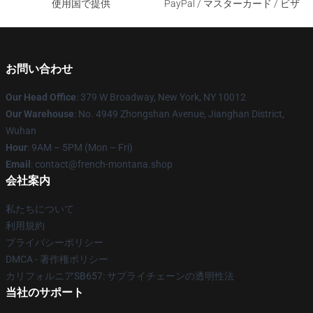
使用国で提供
PayPal / マスターカード / ビザ
お問い合わせ
Our Head Office
: 379 W Broadway, New York, NY 10012
Our Warehouse
: No. 4949 Zhongshan Avenue, Jianghan District,
Wuhan
Hour
: 9AM – 5PM (Mon – Fri)
Email
: contact@french-montana.shop
会社案内
私たちについて
利用規約
プライバシーポリシー
DMCA - 著作権ポリシー
カリフォルニアSB657: サプライチェーンの透明性法
当社のサポート