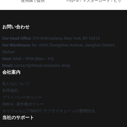
使用国で提供
PayPal / マスターカード / ビザ
お問い合わせ
Our Head Office
: 379 W Broadway, New York, NY 10012
Our Warehouse
: No. 4949 Zhongshan Avenue, Jianghan District,
Wuhan
Hour
: 9AM – 5PM (Mon – Fri)
Email
: contact@french-montana.shop
会社案内
私たちについて
利用規約
プライバシーポリシー
DMCA - 著作権ポリシー
カリフォルニアSB657: サプライチェーンの透明性法
当社のサポート