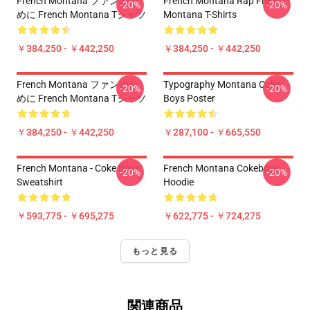
French Montana ファンのた
French Montana Rap French
-20%
-20%
めに French Montana Tシャツ
Montana T-Shirts
￥384,250 - ￥442,250
￥384,250 - ￥442,250
French Montana ファンのた
Typography Montana Coke
-20%
-20%
めに French Montana Tシャツ
Boys Poster
￥384,250 - ￥442,250
￥287,100 - ￥665,550
French Montana - Coke Boys
French Montana Cokeboys
-20%
-20%
Sweatshirt
Hoodie
￥593,775 - ￥695,275
￥622,775 - ￥724,275
もっと見る
関連商品