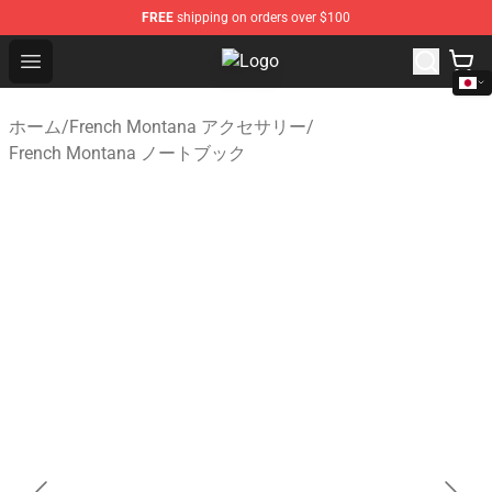
FREE
shipping on orders over $100
Open menu
French Montana Shop - Official F
ホーム
/
French Montana アクセサリー
/
French Montana ノートブック