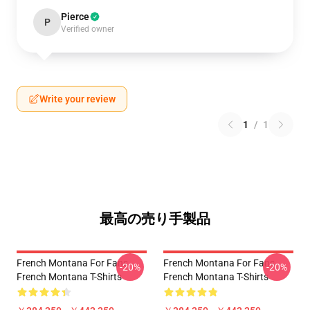
Pierce
P
Verified owner
Write your review
1
/
1
最高の売り手製品
French Montana For Fans
French Montana For Fans
-20%
-20%
French Montana T-Shirts
French Montana T-Shirts