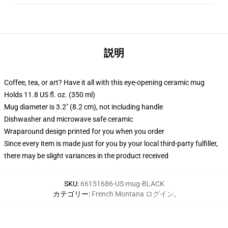
説明
Coffee, tea, or art? Have it all with this eye-opening ceramic mug
Holds 11.8 US fl. oz. (350 ml)
Mug diameter is 3.2" (8.2 cm), not including handle
Dishwasher and microwave safe ceramic
Wraparound design printed for you when you order
Since every item is made just for you by your local third-party fulfiller,
there may be slight variances in the product received
SKU
:
66151686-US-mug-BLACK
カテゴリー
:
French Montana ログイン
,