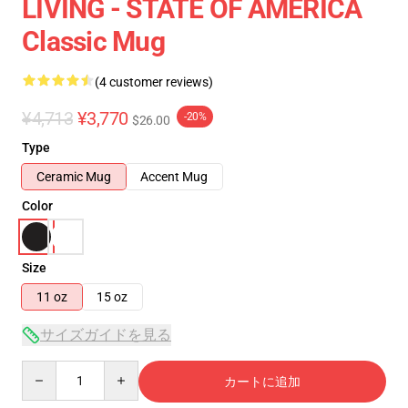
LIVING - STATE OF AMERICA
Classic Mug
(4 customer reviews)
¥4,713
¥3,770
-20%
$26.00
Type
Ceramic Mug
Accent Mug
Color
Size
11 oz
15 oz
サイズガイドを見る
Quantity
カートに追加