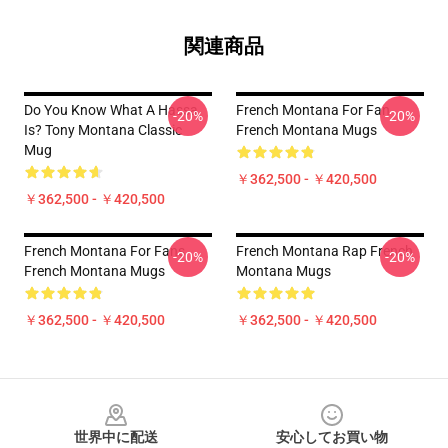
関連商品
Do You Know What A Hassa
French Montana For Fan
-20%
-20%
Is? Tony Montana Classic
French Montana Mugs
Mug
￥362,500 - ￥420,500
￥362,500 - ￥420,500
French Montana For Fans
French Montana Rap French
-20%
-20%
French Montana Mugs
Montana Mugs
￥362,500 - ￥420,500
￥362,500 - ￥420,500
Footer
世界中に配送
安心してお買い物