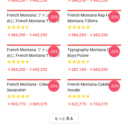
￥384,250 - ￥442,250
￥384,250 - ￥442,250
French Montana ファンのた
French Montana Rap French
-20%
-20%
めに French Montana Tシャツ
Montana T-Shirts
￥384,250 - ￥442,250
￥384,250 - ￥442,250
French Montana ファンのた
Typography Montana Coke
-20%
-20%
めに French Montana Tシャツ
Boys Poster
￥384,250 - ￥442,250
￥287,100 - ￥665,550
French Montana - Coke Boys
French Montana Cokeboys
-20%
-20%
Sweatshirt
Hoodie
￥593,775 - ￥695,275
￥622,775 - ￥724,275
もっと見る