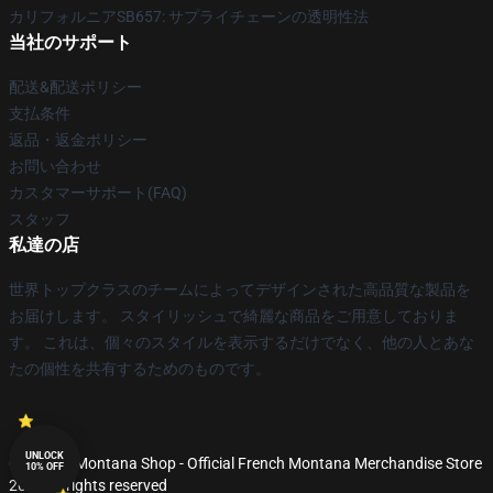
カリフォルニアSB657: サプライチェーンの透明性法
当社のサポート
配送&配送ポリシー
支払条件
返品・返金ポリシー
お問い合わせ
カスタマーサポート(FAQ)
スタッフ
私達の店
世界トップクラスのチームによってデザインされた高品質な製品を
お届けします。 スタイリッシュで綺麗な商品をご用意しておりま
す。 これは、個々のスタイルを表示するだけでなく、他の人とあな
たの個性を共有するためのものです。
UNLOCK
© French Montana Shop - Official French Montana Merchandise Store
10% OFF
2026 all rights reserved