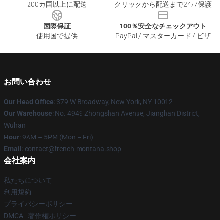
200カ国以上に配送
クリックから配送まで24/7保護
国際保証
100％安全なチェックアウト
使用国で提供
PayPal / マスターカード / ビザ
お問い合わせ
Our Head Office
: 379 W Broadway, New York, NY 10012
Our Warehouse
: No. 4949 Zhongshan Avenue, Jianghan District,
Wuhan
Hour
: 9AM – 5PM (Mon – Fri)
Email
: contact@french-montana.shop
会社案内
私たちについて
利用規約
プライバシーポリシー
DMCA - 著作権ポリシー