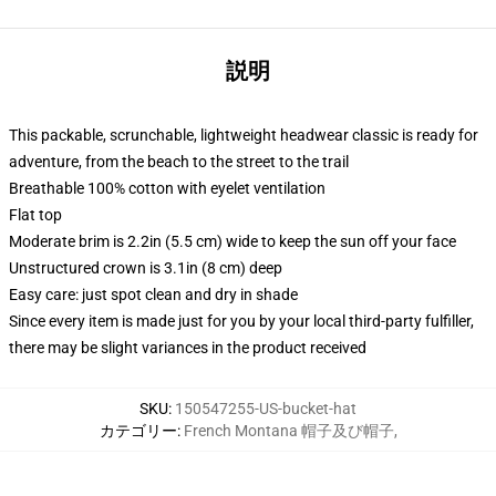
説明
This packable, scrunchable, lightweight headwear classic is ready for
adventure, from the beach to the street to the trail
Breathable 100% cotton with eyelet ventilation
Flat top
Moderate brim is 2.2in (5.5 cm) wide to keep the sun off your face
Unstructured crown is 3.1in (8 cm) deep
Easy care: just spot clean and dry in shade
Since every item is made just for you by your local third-party fulfiller,
there may be slight variances in the product received
SKU
:
150547255-US-bucket-hat
カテゴリー
:
French Montana 帽子及び帽子
,