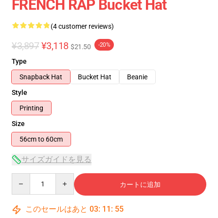
FRENCH RAP Bucket Hat
(4 customer reviews)
¥3,897
¥3,118
-20%
$21.50
Type
Snapback Hat
Bucket Hat
Beanie
Style
Printing
Size
56cm to 60cm
サイズガイドを見る
Quantity
カートに追加
このセールはあと
03
:
11
:
55