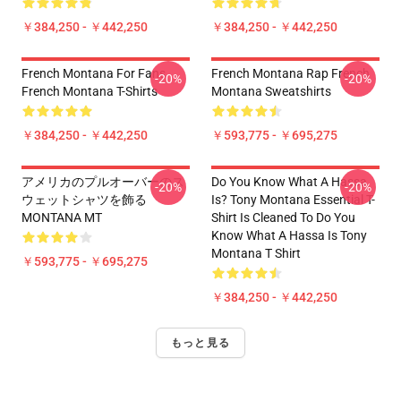
￥384,250 - ￥442,250
￥384,250 - ￥442,250
French Montana For Fans
French Montana Rap French
-20%
-20%
French Montana T-Shirts
Montana Sweatshirts
￥384,250 - ￥442,250
￥593,775 - ￥695,275
アメリカのプルオーバーのス
Do You Know What A Hassa
-20%
-20%
ウェットシャツを飾る
Is? Tony Montana Essential T-
MONTANA MT
Shirt Is Cleaned To Do You
Know What A Hassa Is Tony
Montana T Shirt
￥593,775 - ￥695,275
￥384,250 - ￥442,250
もっと見る