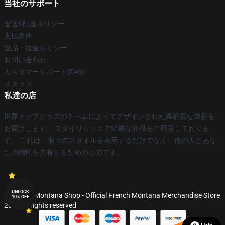
当社のサポート
配送&配送ポリシー
支払条件
返品・返金ポリシー
お問い合わせ
カスタマーサポート(FAQ)
スタッフ
私達の店
世界トップクラスのチームによってデザインされた高品質な製品を
お届けします。 スタイリッシュで綺麗な商品をご用意しておりま
す。 これは、個々のスタイルを表示するだけでなく、他の人とあな
たの個性を共有するためのものです。
UNLOCK
© French Montana Shop - Official French Montana Merchandise Store
10% OFF
2026 all rights reserved