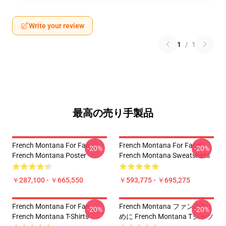
Write your review
1
/
1
最高の売り手製品
French Montana For Fan
French Montana For Fans
-20%
-20%
French Montana Poster
French Montana Sweatshirts
￥287,100 - ￥665,550
￥593,775 - ￥695,275
French Montana For Fan
French Montana ファンのた
-20%
-20%
French Montana T-Shirts
めに French Montana Tシャツ