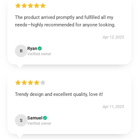
The product arrived promptly and fulfilled all my
needs—highly recommended for anyone looking.
Apr 12, 2025
Ryan
R
Verified owner
Trendy design and excellent quality, love it!
Apr 11, 2025
Samuel
S
Verified owner