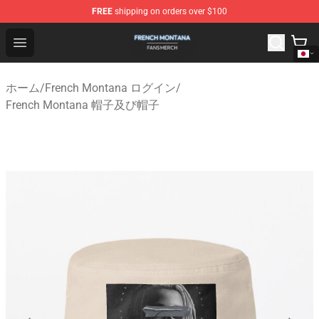
FREE
shipping on orders over $100
French Montana Shop - Official French Montana Merchan
Open menu
ホーム
/
French Montana ログイン
/
French Montana 帽子及び帽子