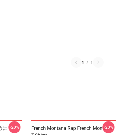
1
/
1
-20%
-20%
ために
French Montana Rap French Montana