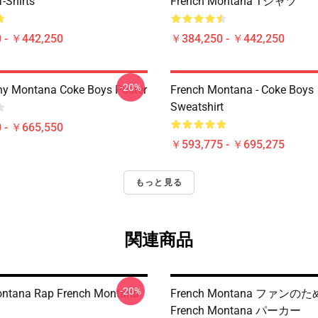
-Shirts
French Montana Tシャツ
 - ￥442,250
￥384,250 - ￥442,250
-20%
y Montana Coke Boys Poster
French Montana - Coke Boys
Sweatshirt
 - ￥665,550
￥593,775 - ￥695,275
もっと見る
関連商品
-20%
ontana Rap French Montana
French Montana ファンの
French Montana パーカー