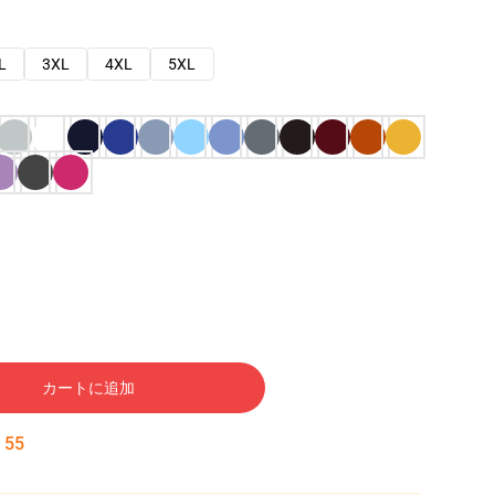
L
3XL
4XL
5XL
カートに追加
:
54