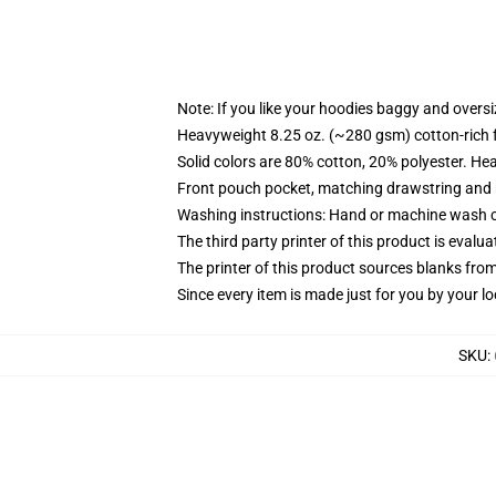
Note: If you like your hoodies baggy and oversi
Heavyweight 8.25 oz. (~280 gsm) cotton-rich 
Solid colors are 80% cotton, 20% polyester. He
Front pouch pocket, matching drawstring and r
Washing instructions: Hand or machine wash col
The third party printer of this product is eval
The printer of this product sources blanks fro
Since every item is made just for you by your loc
SKU
: