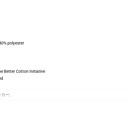
 40% polyester
 Better Cotton Initiative
ed
パーカー
,