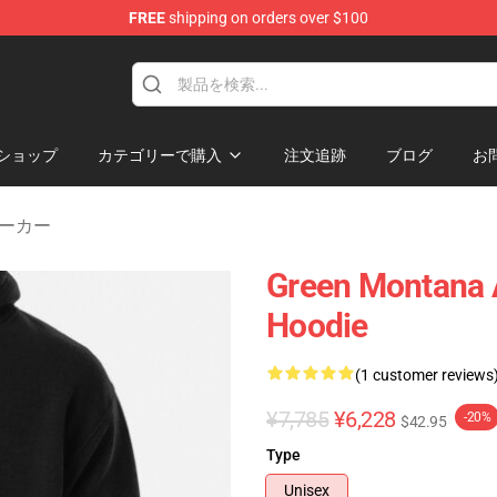
FREE
shipping on orders over $100
andise Store
ショップ
カテゴリーで購入
注文追跡
ブログ
お
 パーカー
Green Montana 
Hoodie
(1 customer reviews
¥7,785
¥6,228
-20%
$42.95
Type
Unisex