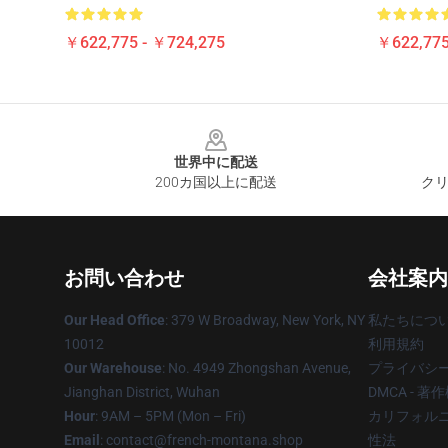
￥622,775 - ￥724,275
￥622,775
Footer
世界中に配送
200カ国以上に配送
クリ
お問い合わせ
会社案内
Our Head Office
: 379 W Broadway, New York, NY
私たちにつ
10012
利用規約
Our Warehouse
: No. 4949 Zhongshan Avenue,
プライバシ
Jianghan District, Wuhan
DMCA - 
Hour
: 9AM – 5PM (Mon – Fri)
カリフォルニ
Email
: contact@french-montana.shop
性法