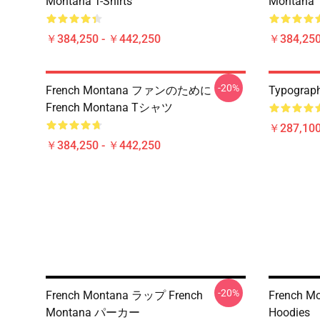
Montana T-Shirts
Montana T
￥384,250 - ￥442,250
￥384,250
-20%
French Montana ファンのために
Typograph
French Montana Tシャツ
￥287,100
￥384,250 - ￥442,250
-20%
French Montana ラップ French
French M
Montana パーカー
Hoodies