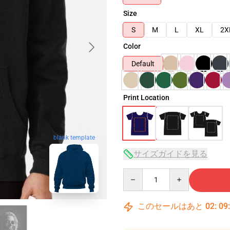
Size
S
M
L
XL
2X
Color
Default
Print Location
blank template
サイズガイドを見る
Quantity
このセールはあと
02
:
09