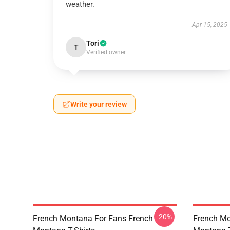
weather.
Apr 15, 2025
Tori
T
Verified owner
Write your review
-20%
French Montana For Fans French
French Mo