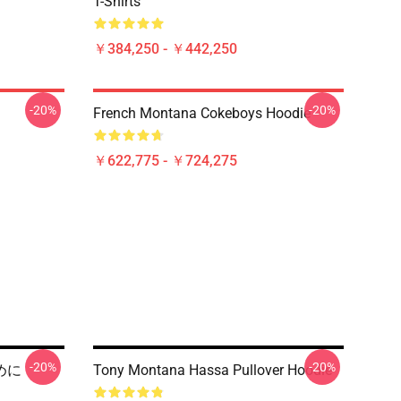
T-Shirts
￥384,250 - ￥442,250
-20%
-20%
French Montana Cokeboys Hoodie
￥622,775 - ￥724,275
-20%
-20%
ために
Tony Montana Hassa Pullover Hoodie