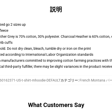
説明
zed go 2 sizes up
fleece
ather Grey is 70% cotton, 30% polyester. Charcoal Heather is 60% cotton,
ib cuffs
d. Do not dry clean, bleach, tumble dry or iron on the print
uated according to International Labor Organization standards
m manufacturers committed to improving cotton farming practices with the
al third-party fulfiller, there may be slight variances in the product receiv
60162371-US-t-shirt-mhoodie-DEFAULT
カテゴリー
:
French Montana 
What Customers Say