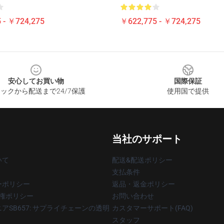
 - ￥724,275
￥622,775 - ￥724,275
安心してお買い物
国際保証
ックから配送まで24/7保護
使用国で提供
当社のサポート
いて
配送&配送ポリシー
支払条件
ーポリシー
返品・返金ポリシー
著作権ポリシー
お問い合わせ
アSB657: サプライチェーンの透明
カスタマーサポート(FAQ)
スタッフ