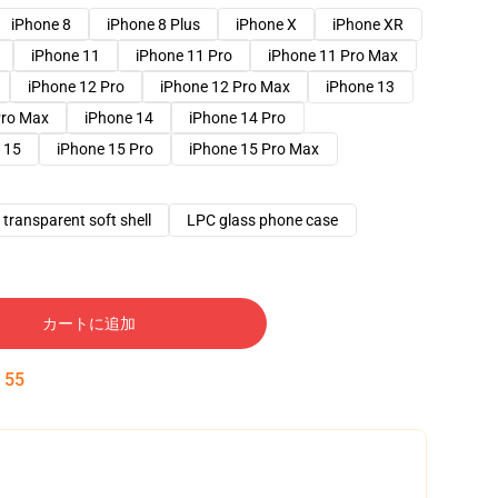
iPhone 8
iPhone 8 Plus
iPhone X
iPhone XR
iPhone 11
iPhone 11 Pro
iPhone 11 Pro Max
iPhone 12 Pro
iPhone 12 Pro Max
iPhone 13
Pro Max
iPhone 14
iPhone 14 Pro
 15
iPhone 15 Pro
iPhone 15 Pro Max
transparent soft shell
LPC glass phone case
カートに追加
:
54