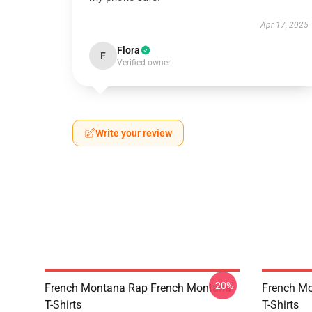
Apr 17, 2025
Flora
F
Verified owner
Write your review
-20%
French Montana Rap French Montana
French M
T-Shirts
T-Shirts