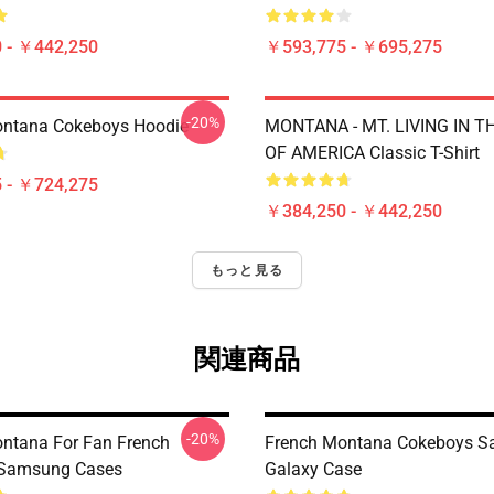
 - ￥442,250
￥593,775 - ￥695,275
-20%
ontana Cokeboys Hoodie
MONTANA - MT. LIVING IN T
OF AMERICA Classic T-Shirt
 - ￥724,275
￥384,250 - ￥442,250
もっと見る
関連商品
-20%
ntana For Fan French
French Montana Cokeboys 
Samsung Cases
Galaxy Case