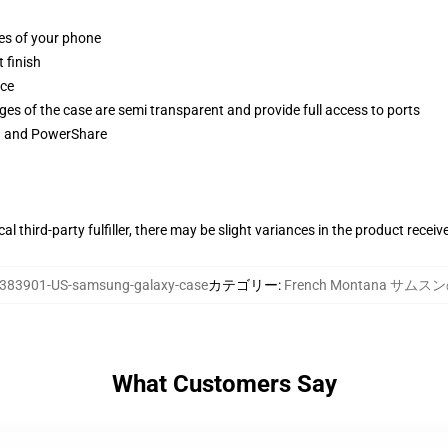
ges of your phone
 finish
ace
ges of the case are semi transparent and provide full access to ports
ng and PowerShare
al third-party fulfiller, there may be slight variances in the product receiv
383901-US-samsung-galaxy-case
カテゴリー
:
French Montana サム
What Customers Say