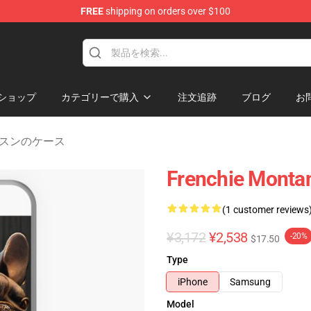
FREE
shipping on orders over $100
andise Store
ショップ
カテゴリーで購入
注文追跡
ブログ
お
 サムスンのケース
Frenchie Monta
(1 customer reviews
¥3,172
¥2,538
-20%
$17.50
Type
iPhone
Samsung
Model