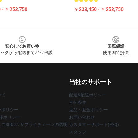
 - ￥253,750
￥233,450 - ￥253,750
安心してお買い物
国際保証
ックから配送まで24/7保護
使用国で提供
当社のサポート
いて
配送&配送ポリシー
支払条件
ーポリシー
返品・返金ポリシー
著作権ポリシー
お問い合わせ
アSB657: サプライチェーンの透明
カスタマーサポート(FAQ)
スタッフ