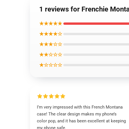
1 reviews for Frenchie Mon
★★★★★
★★★★☆
★★★☆☆
★★☆☆☆
★☆☆☆☆
I’m very impressed with this French Montana
case! The clear design makes my phone’s
color pop, and it has been excellent at keeping
my phone safe.