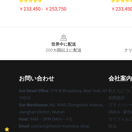
￥233,450 - ￥253,750
￥233,450
Footer
世界中に配送
200カ国以上に配送
クリ
お問い合わせ
会社案内
Our Head Office
: 379 W Broadway, New York, NY
私たちにつ
10012
利用規約
Our Warehouse
: No. 4949 Zhongshan Avenue,
プライバシ
Jianghan District, Wuhan
DMCA - 
Hour
: 9AM – 5PM (Mon – Fri)
カリフォルニ
Email
: contact@french-montana.shop
性法