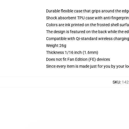
Durable flexible case that grips around the ed
Shock absorbent TPU case with anti-fingerprint
Colors are ink printed on the frosted shell surf
The design is featured on the back while the ed
Compatible with Qi-standard wireless chargi
Weight 26g
Thickness 1/16 inch (1.6mm)
Does not fit Fan Edition (FE) devices
Since every item is made just for you by your loc
SKU
:
142