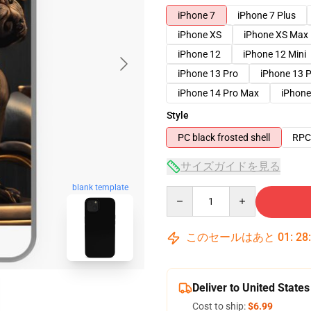
iPhone 7
iPhone 7 Plus
iPhone XS
iPhone XS Max
iPhone 12
iPhone 12 Mini
iPhone 13 Pro
iPhone 13 
iPhone 14 Pro Max
iPhone
Style
PC black frosted shell
RPC 
サイズガイドを見る
blank template
Quantity
このセールはあと
01
:
28
Deliver to United States
Cost to ship:
$6.99