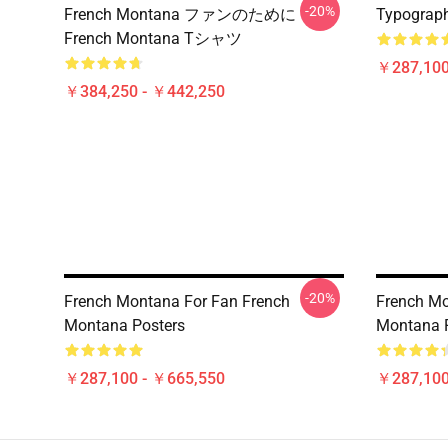
-20%
French Montana ファンのために
Typograph
French Montana Tシャツ
￥287,100
￥384,250 - ￥442,250
-20%
French Montana For Fan French
French Mo
Montana Posters
Montana 
￥287,100 - ￥665,550
￥287,100