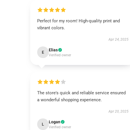
Perfect for my room! High-quality print and
vibrant colors.
Apr 24, 2025
Elias
E
Verified owner
The store's quick and reliable service ensured
a wonderful shopping experience.
Apr 20, 2025
Logan
L
Verified owner