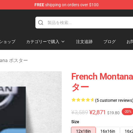
FREE
shipping on orders over $100
andise Store
ショップ
カテゴリーで購入
注文追跡
ブログ
お
ntana ポスター
French Monta
ター
(5 customer reviews
¥3,589
¥2,871
-20%
$19.80
Size
12x18in
16x16in
16x