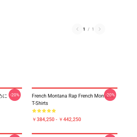
1
/
1
-20%
-20%
ために
French Montana Rap French Montana
T-Shirts
￥384,250 - ￥442,250