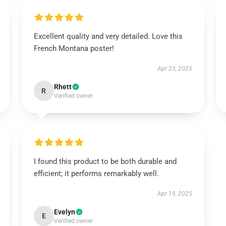
Excellent quality and very detailed. Love this
French Montana poster!
Apr 23, 2025
Rhett
R
Verified owner
I found this product to be both durable and
efficient; it performs remarkably well.
Apr 19, 2025
Evelyn
E
Verified owner