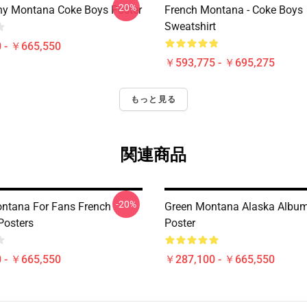
-20%
y Montana Coke Boys Poster
French Montana - Coke Boys
Sweatshirt
 - ￥665,550
￥593,775 - ￥695,275
もっと見る
関連商品
-20%
ntana For Fans French
Green Montana Alaska Album
Posters
Poster
 - ￥665,550
￥287,100 - ￥665,550