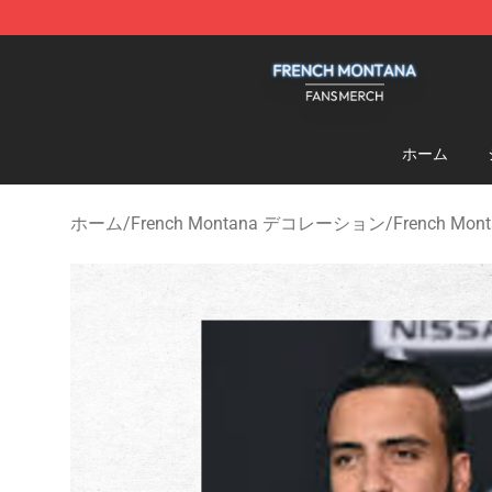
French Montana Shop - Official French Montana Merch
ホーム
ホーム
/
French Montana デコレーション
/
French Mo