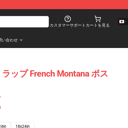
カスタマーサポート
カートを見る
問い合わせ
na ラップ French Montana ポス
)
24in
18x24in