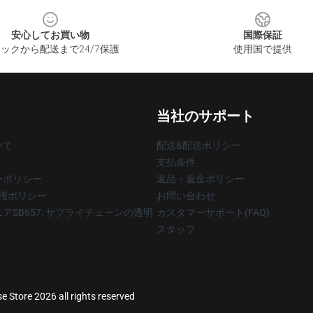
安心してお買い物
国際保証
ックから配送まで24/7保護
使用国で提供
当社のサポート
いて
配送&配送ポリシー
支払条件
ーポリシー
返品・返金ポリシー
著作権ポリシー
お問い合わせ
アSB657: サプライチェーンの透明
カスタマーサポート(FAQ)
スタッフ
 Store 2026 all rights reserved