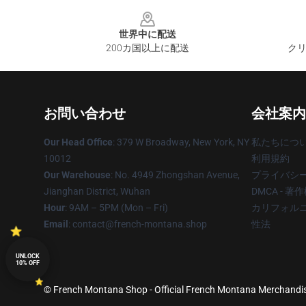
Footer
世界中に配送
200カ国以上に配送
クリ
お問い合わせ
会社案内
Our Head Office
: 379 W Broadway, New York, NY
私たちにつ
10012
利用規約
Our Warehouse
: No. 4949 Zhongshan Avenue,
プライバシ
Jianghan District, Wuhan
DMCA - 
Hour
: 9AM – 5PM (Mon – Fri)
カリフォルニ
Email
: contact@french-montana.shop
性法
UNLOCK
10% OFF
© French Montana Shop - Official French Montana Merchandise