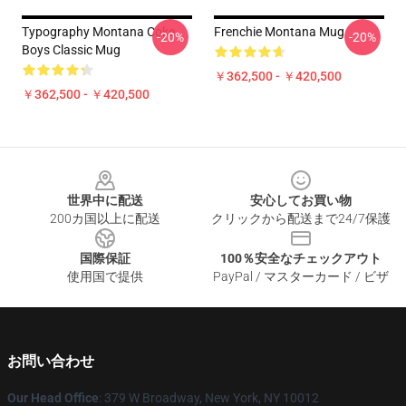
Typography Montana Coke
Frenchie Montana Mug
-20%
-20%
Boys Classic Mug
￥362,500 - ￥420,500
￥362,500 - ￥420,500
Footer
世界中に配送
安心してお買い物
200カ国以上に配送
クリックから配送まで24/7保護
国際保証
100％安全なチェックアウト
使用国で提供
PayPal / マスターカード / ビザ
お問い合わせ
Our Head Office
: 379 W Broadway, New York, NY 10012