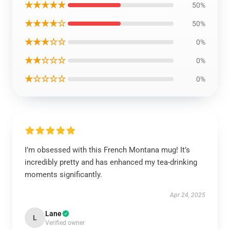
★★★★★
50%
★★★★☆
50%
★★★☆☆
0%
★★☆☆☆
0%
★☆☆☆☆
0%
I’m obsessed with this French Montana mug! It’s
incredibly pretty and has enhanced my tea-drinking
moments significantly.
Apr 24, 2025
Lane
L
Verified owner