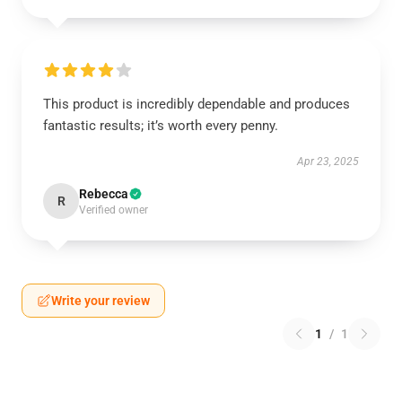
This product is incredibly dependable and produces
fantastic results; it’s worth every penny.
Apr 23, 2025
Rebecca
R
Verified owner
Write your review
1
/
1