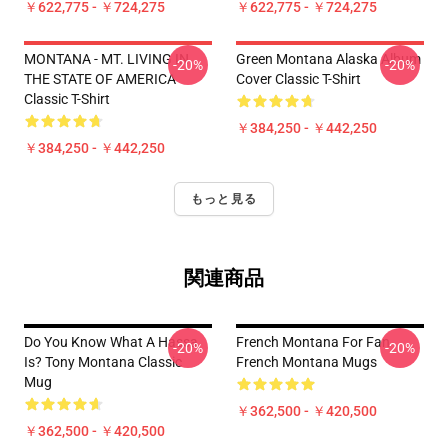
￥622,775 - ￥724,275
￥622,775 - ￥724,275
MONTANA - MT. LIVING IN
Green Montana Alaska Album
-20%
-20%
THE STATE OF AMERICA
Cover Classic T-Shirt
Classic T-Shirt
￥384,250 - ￥442,250
￥384,250 - ￥442,250
もっと見る
関連商品
Do You Know What A Hassa
French Montana For Fan
-20%
-20%
Is? Tony Montana Classic
French Montana Mugs
Mug
￥362,500 - ￥420,500
￥362,500 - ￥420,500