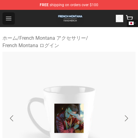
FREE
shipping on orders over $100
French Montana Shop - Official French Montana Merchan
Open menu
ホーム
/
French Montana アクセサリー
/
French Montana ログイン