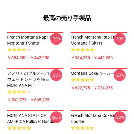
最高の売り手製品
French Montana Rap French
French Montana Rap French
-20%
-20%
Montana T-Shirts
Montana T-Shirts
￥384,250 - ￥442,250
￥384,250 - ￥442,250
アメリカのプルオーバーのス
Montana Cokeパーカー
-20%
-20%
ウェットシャツを飾る
MONTANA MT
￥622,775 - ￥724,275
￥593,775 - ￥695,275
MONTANA STATE OF
French Montana Cokeboys
-20%
-20%
AMERICA Pullover Hoodie
Hoodie