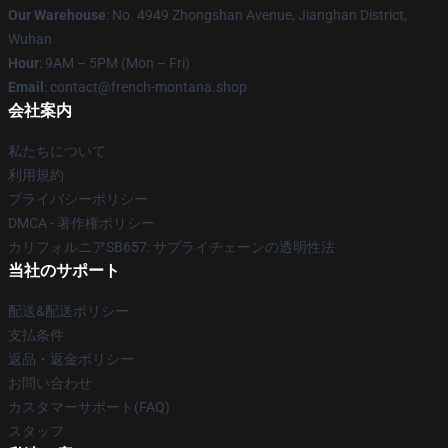
Our Warehouse
: No. 4949 Zhongshan Avenue, Jianghan District,
Wuhan
Hour
: 9AM – 5PM (Mon – Fri)
Email
: contact@french-montana.shop
会社案内
私たちについて
利用規約
プライバシーポリシー
DMCA - 著作権ポリシー
カリフォルニアSB657: サプライチェーンの透明性法
当社のサポート
配送&配送ポリシー
支払条件
返品・返金ポリシー
お問い合わせ
カスタマーサポート(FAQ)
スタッフ