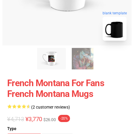
blank template
French Montana For Fans
French Montana Mugs
(2 customer reviews)
¥4,713
¥3,770
-20%
$26.00
Type