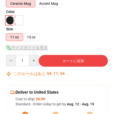
Ceramic Mug
Accent Mug
Color
Size
11 oz
15 oz
サイズガイドを見る
Quantity
カートに追加
このセールはあと
04
:
11
:
54
Deliver to United States
Cost to ship:
$6.99
Standard - Order today to get by
Aug. 12 - Aug. 19