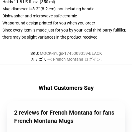
Holds 11.8 US fl. oz. (350 ml)
Mug diameter is 3.2" (8.2 cm), not including handle
Dishwasher and microwave safe ceramic
Wraparound design printed for you when you order
Since every item is made just for you by your local third-party fulfiller,
there may be slight variances in the product received
SKU
:
MOCK-mugs-1745309359-BLACK
カテゴリー
:
French Montana ログイン
,
What Customers Say
2 reviews for French Montana for fans
French Montana Mugs